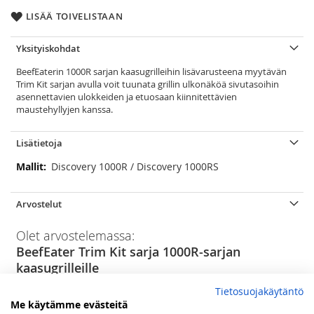
LISÄÄ TOIVELISTAAN
Yksityiskohdat
BeefEaterin 1000R sarjan kaasugrilleihin lisävarusteena myytävän
Trim Kit sarjan avulla voit tuunata grillin ulkonäköä sivutasoihin
asennettavien ulokkeiden ja etuosaan kiinnitettävien
maustehyllyjen kanssa.
Lisätietoja
Lisätietoja
Discovery 1000R / Discovery 1000RS
Arvostelut
Olet arvostelemassa:
BeefEater Trim Kit sarja 1000R-sarjan
kaasugrilleille
Tietosuojakäytäntö
Arviosi
Me käytämme evästeitä
Rating