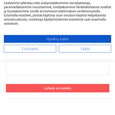
Saatamme tallentaa niitä analysoidaksemme vierailijatietoja,
parannellaksemme sivustoamme, esittääksemme henkilökohtaista sisältöä
1
2
3
4
5
ja tarjotaksemme sinulle erinomaisen kokemuksen verkkosivustolla.
star
stars
stars
stars
stars
Nimimerkki
Estämällä evästeet, poistat käytöstä osan sivuston käyttöä helpottavista
ominaisuuksista. Lisätietoja käyttämistämme evästeistä saat avaamalla
asetukset.
Yhteenveto
Hyväksy kaikki
Estä kaikki
Säädä
Arvostelu
Lähetä arvostelu