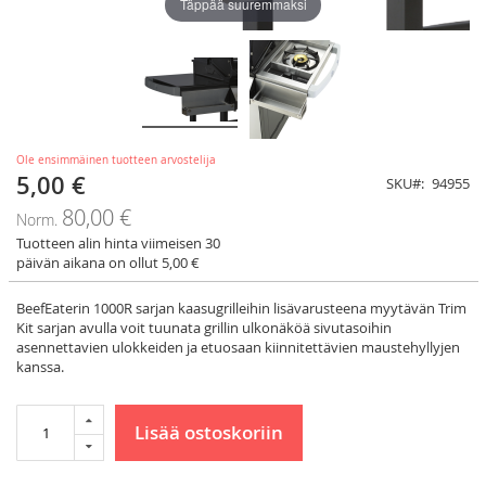
Täppää suuremmaksi
Ole ensimmäinen tuotteen arvostelija
5,00 €
Tarjoushinta
SKU
94955
80,00 €
Norm.
Tuotteen alin hinta viimeisen 30
päivän aikana on ollut 5,00 €
BeefEaterin 1000R sarjan kaasugrilleihin lisävarusteena myytävän Trim
Kit sarjan avulla voit tuunata grillin ulkonäköä sivutasoihin
asennettavien ulokkeiden ja etuosaan kiinnitettävien maustehyllyjen
kanssa.
Lisää ostoskoriin