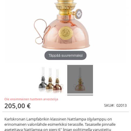
Täppää suuremmaksi
Ole ensimmäinen tuotteen arvostelija
205,00 €
SKU
02013
Karlskronan Lampfabrikin klassinen Nattlampa öljylamppu on
erinomainen valonlähde esimerkiksi terassille. Tasaiselle pinnalle
asetettava Nattlampa on pieni 6'' linjan polttimella varustettu