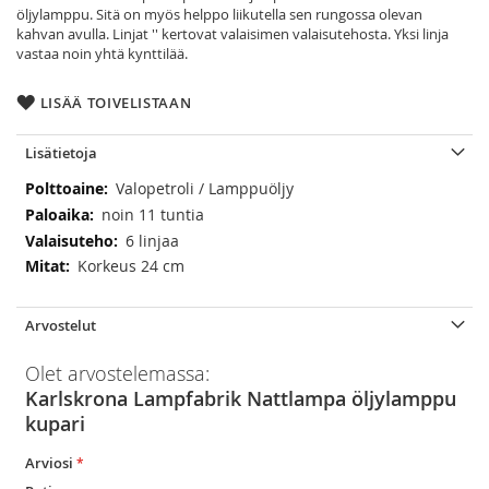
öljylamppu. Sitä on myös helppo liikutella sen rungossa olevan
kahvan avulla. Linjat '' kertovat valaisimen valaisutehosta. Yksi linja
vastaa noin yhtä kynttilää.
LISÄÄ TOIVELISTAAN
Lisätietoja
Lisätietoja
Valopetroli / Lamppuöljy
noin 11 tuntia
6 linjaa
Korkeus 24 cm
Arvostelut
Olet arvostelemassa:
Karlskrona Lampfabrik Nattlampa öljylamppu
kupari
Arviosi