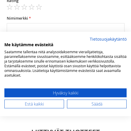
Rating
1
2
3
4
5
star
stars
stars
stars
stars
Nimimerkki
Tietosuojakäytäntö
Yhteenveto
Me käytämme evästeitä
Saatamme tallentaa niitä analysoidaksemme vierailijatietoja,
parannellaksemme sivustoamme, esittääksemme henkilökohtaista sisältöä
ja tarjotaksemme sinulle erinomaisen kokemuksen verkkosivustolla.
Arvostelu
Estämällä evästeet, poistat käytöstä osan sivuston käyttöä helpottavista
ominaisuuksista. Lisätietoja käyttämistämme evästeistä saat avaamalla
asetukset.
Hyväksy kaikki
Lähetä arvostelu
Estä kaikki
Säädä