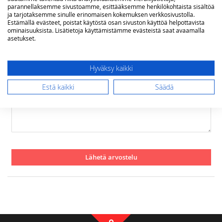
1
2
3
4
5
parannellaksemme sivustoamme, esittääksemme henkilökohtaista sisältöä
star
stars
stars
stars
stars
Nimimerkki
ja tarjotaksemme sinulle erinomaisen kokemuksen verkkosivustolla.
Estämällä evästeet, poistat käytöstä osan sivuston käyttöä helpottavista
ominaisuuksista. Lisätietoja käyttämistämme evästeistä saat avaamalla
asetukset.
Yhteenveto
Hyväksy kaikki
Estä kaikki
Säädä
Arvostelu
Lähetä arvostelu