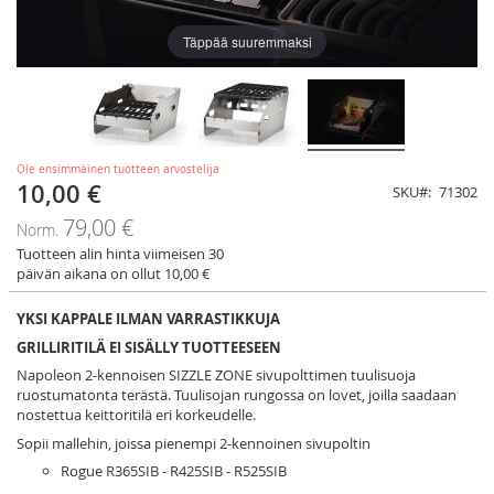
Täppää suuremmaksi
Ole ensimmäinen tuotteen arvostelija
10,00 €
Tarjoushinta
SKU
71302
79,00 €
Norm.
Tuotteen alin hinta viimeisen 30
päivän aikana on ollut 10,00 €
YKSI KAPPALE ILMAN VARRASTIKKUJA
GRILLIRITILÄ EI SISÄLLY TUOTTEESEEN
Napoleon 2-kennoisen SIZZLE ZONE sivupolttimen tuulisuoja
ruostumatonta terästä. Tuulisojan rungossa on lovet, joilla saadaan
nostettua keittoritilä eri korkeudelle.
Sopii mallehin, joissa pienempi 2-kennoinen sivupoltin
Rogue R365SIB - R425SIB - R525SIB