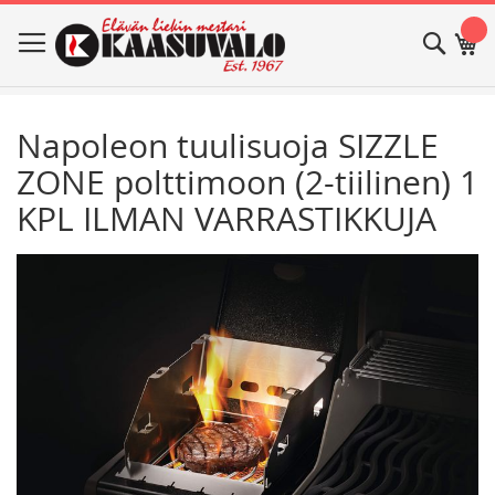
Skip
Haku
Os
to
Content
Napoleon tuulisuoja SIZZLE
ZONE polttimoon (2-tiilinen) 1
KPL ILMAN VARRASTIKKUJA
Skip
Skip
to
to
the
the
end
beginning
of
of
the
the
images
images
gallery
gallery