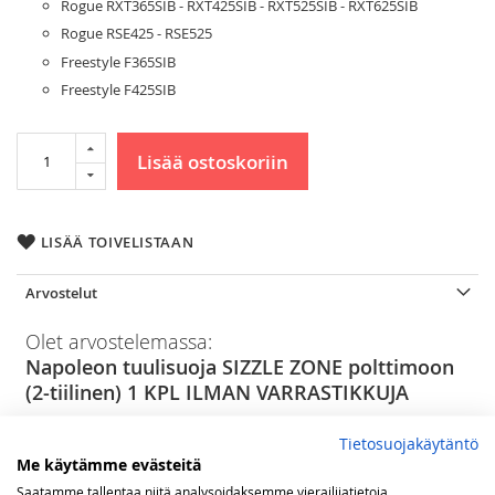
Rogue RXT365SIB - RXT425SIB - RXT525SIB - RXT625SIB
Rogue RSE425 - RSE525
Freestyle F365SIB
Freestyle F425SIB
Lisää ostoskoriin
LISÄÄ TOIVELISTAAN
Arvostelut
Olet arvostelemassa:
Napoleon tuulisuoja SIZZLE ZONE polttimoon
(2-tiilinen) 1 KPL ILMAN VARRASTIKKUJA
Arviosi
Tietosuojakäytäntö
Rating
Me käytämme evästeitä
Saatamme tallentaa niitä analysoidaksemme vierailijatietoja,