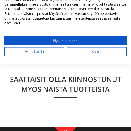
parannellaksemme sivustoamme, esittääksemme henkilökohtaista sisältöä
ja tarjotaksemme sinulle erinomaisen kokemuksen verkkosivustolla.
Arvostelu
Estämällä evästeet, poistat käytöstä osan sivuston käyttöä helpottavista
ominaisuuksista. Lisätietoja käyttämistämme evästeistä saat avaamalla
asetukset.
Hyväksy kaikki
Lähetä arvostelu
Estä kaikki
Säädä
SAATTAISIT OLLA KIINNOSTUNUT
MYÖS NÄISTÄ TUOTTEISTA