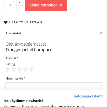
Lisää ostoskoriin
LISÄÄ TOIVELISTAAN
Arvostelut
Olet arvostelemassa:
Traeger pellettiämpäri
Arviosi
Rating
1
2
3
4
5
star
stars
stars
stars
stars
Nimimerkki
Tietosuojakäytäntö
Yhteenveto
Me käytämme evästeitä
Saatamme tallentaa niitä analysoidaksemme vierailijatietoja,