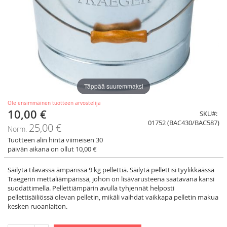
Täppää suuremmaksi
Ole ensimmäinen tuotteen arvostelija
10,00 €
Tarjoushinta
SKU
01752 (BAC430/BAC587)
25,00 €
Norm.
Tuotteen alin hinta viimeisen 30
päivän aikana on ollut 10,00 €
Säilytä tilavassa ämpärissä 9 kg pellettiä. Säilytä pellettisi tyylikkäässä
Traegerin mettaliämpärissä, johon on lisävarusteena saatavana kansi
suodattimella. Pellettiämpärin avulla tyhjennät helposti
pellettisäiliössä olevan pelletin, mikäli vaihdat vaikkapa pelletin makua
kesken ruoanlaiton.