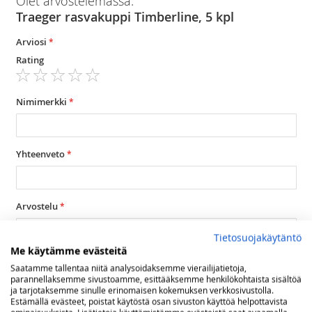
Olet arvostelemassa:
Traeger rasvakuppi Timberline, 5 kpl
Arviosi
Rating
1
2
3
4
5
star
stars
stars
stars
stars
Nimimerkki
Yhteenveto
Arvostelu
Tietosuojakäytäntö
Me käytämme evästeitä
Saatamme tallentaa niitä analysoidaksemme vierailijatietoja,
parannellaksemme sivustoamme, esittääksemme henkilökohtaista sisältöä
ja tarjotaksemme sinulle erinomaisen kokemuksen verkkosivustolla.
Estämällä evästeet, poistat käytöstä osan sivuston käyttöä helpottavista
Lähetä arvostelu