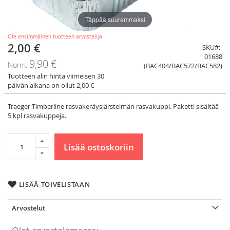
Täppää suuremmaksi
Ole ensimmäinen tuotteen arvostelija
2,00 €
Tarjoushinta
SKU
01688
9,90 €
Norm.
(BAC404/BAC572/BAC582)
Tuotteen alin hinta viimeisen 30
päivän aikana on ollut 2,00 €
Traeger Timberline rasvakeräysjärstelmän rasvakuppi. Paketti sisältää
5 kpl rasvakuppeja.
Lisää ostoskoriin
LISÄÄ TOIVELISTAAN
Arvostelut