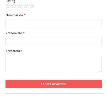
Rating
1
2
3
4
5
star
stars
stars
stars
stars
Nimimerkki
Yhteenveto
Arvostelu
Lähetä arvostelu