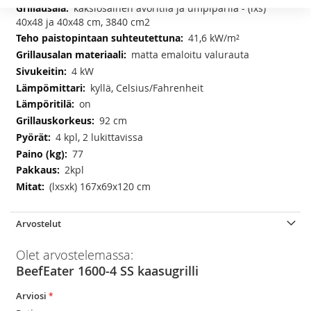
kaksiosainen avoritilä ja umpiparila - (lxs)
40x48 ja 40x48 cm, 3840 cm2
41,6 kW/m²
matta emaloitu valurauta
4 kW
kyllä, Celsius/Fahrenheit
on
92 cm
4 kpl, 2 lukittavissa
77
2kpl
(lxsxk) 167x69x120 cm
Arvostelut
Olet arvostelemassa:
BeefEater 1600-4 SS kaasugrilli
Arviosi