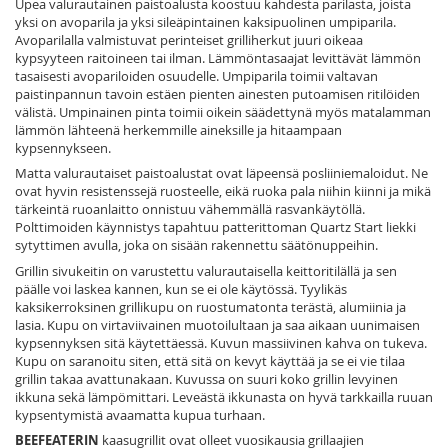
Upea valurautainen paistoalusta koostuu kahdesta parilasta, joista
yksi on avoparila ja yksi sileäpintainen kaksipuolinen umpiparila.
Avoparilalla valmistuvat perinteiset grilliherkut juuri oikeaa
kypsyyteen raitoineen tai ilman. Lämmöntasaajat levittävät lämmön
tasaisesti avopariloiden osuudelle. Umpiparila toimii valtavan
paistinpannun tavoin estäen pienten ainesten putoamisen ritilöiden
välistä. Umpinainen pinta toimii oikein säädettynä myös matalamman
lämmön lähteenä herkemmille aineksille ja hitaampaan
kypsennykseen.
Matta valurautaiset paistoalustat ovat läpeensä posliiniemaloidut. Ne
ovat hyvin resistenssejä ruosteelle, eikä ruoka pala niihin kiinni ja mikä
tärkeintä ruoanlaitto onnistuu vähemmällä rasvankäytöllä.
Polttimoiden käynnistys tapahtuu patterittoman Quartz Start liekki
sytyttimen avulla, joka on sisään rakennettu säätönuppeihin.
Grillin sivukeitin on varustettu valurautaisella keittoritilällä ja sen
päälle voi laskea kannen, kun se ei ole käytössä. Tyylikäs
kaksikerroksinen grillikupu on ruostumatonta terästä, alumiinia ja
lasia. Kupu on virtaviivainen muotoilultaan ja saa aikaan uunimaisen
kypsennyksen sitä käytettäessä. Kuvun massiivinen kahva on tukeva.
Kupu on saranoitu siten, että sitä on kevyt käyttää ja se ei vie tilaa
grillin takaa avattunakaan. Kuvussa on suuri koko grillin levyinen
ikkuna sekä lämpömittari. Leveästä ikkunasta on hyvä tarkkailla ruuan
kypsentymistä avaamatta kupua turhaan.
BEEFEATERIN
kaasugrillit ovat olleet vuosikausia grillaajien