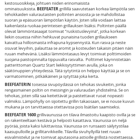
kestosuosikkeja, johtuen niiden erinomaisista
ominaisuuksista.
BEEFEATER
grillillä saavutetaan korkea lämpötila sen
tehokkaiden valurautaisten poltinten ansiosta ja se mahdollistaa
suoran ja epäsuoran lämpötilan käytön. Joten sillä voidaan laittaa
kaikenlaista ruokaa perinteisen grillauksen lisäksi. Poltinten päällä
olevat lämmöntasaajat toimivat ”ruskistuslevyinä”, jotka korkean
liekin osuessa niihin hehkuvat punaisina tuoden grillaukseen
kaivattua hiillosmaista infrapuna kypsennystä. Kun rasva ja neste
osuvat levyihin, palauttaa se aromit ja kosteuden takaisin pitäen näin
ruuan mehevänä. Lisäksi lämmöntasaus levyt toimivat polttimoiden
suojana paistopinnalta tippuvalta rasvalta. Polttimet käynnistetään
patterittoman Quartz Start liekkisytyttimen avulla, joka on
säätönuppien yhteydessä. Tätä sytytintä on helppo käyttää ja se on
varmatoiminen, pitkäikäinen ja sytyttää joka kerta.
BEEFEATERIN
toisessa sivupöydässä on tehokas sivukeitin, jonka
rengasmainen poltin on messingin ja valuraudan yhdistelmä. Se on
tehokas, joten sillä saa keitettävät ja paistettavat ruoat nopeasti
valmiiksi. Lämpöhylly on sijoitettu grillin takaosaan, se ei nouse kuvun
mukana ja on tarvittaessa otettavissa pois lisätilan saamiseksi.
BEEFEATER 1600
grillivaunussa on tilava ilmastoitu kaapisto ovilla ja se
on rakenteeltaan kestävä ja helposti kasattava. Vaunussa on neljä
pyörää, joista kaksi lukittavissa. Vaunussa on runsaasti säilytystilaa
kaasupulloille ja grillitarvikkeille. Tilavilla sivuhyllyillä teet ruuan
esivalmistelut ja ne toimivat aputasoina astioille grillistä nostettaessa.