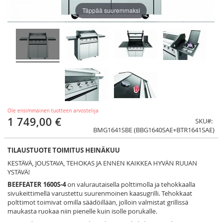
Täppää suuremmaksi
Ole ensimmäinen tuotteen arvostelija
1 749,00 €
SKU
BMG1641SBE (BBG1640SAE+BTR1641SAE)
TILAUSTUOTE TOIMITUS HEINÄKUU
KESTÄVÄ, JOUSTAVA, TEHOKAS JA ENNEN KAIKKEA HYVÄN RUUAN
YSTÄVÄ!
BEEFEATER 1600S-4
on valurautaisella polttimolla ja tehokkaalla
sivukeittimellä varustettu suurenmoinen kaasugrilli. Tehokkaat
polttimot toimivat omilla säädöillään, jolloin valmistat grillissä
maukasta ruokaa niin pienelle kuin isolle porukalle.