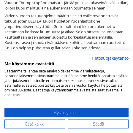
Vaunun ”bump stop” ominaisuus jättää grillin ja takaseinän väliin tilan,
jolloin kupu mahtuu aina aukenemaan osumatta seinään.
Viiden vuoden takuuohjelma määrittelee eri osille myönnettävät
takuut, joten BEEFEATER on huoleton ruoanlaittokone
ympärivuotiseen käyttöön. Grillin poltinlaatikko on rakennettu
kestämään korkeaa kuumuutta ja aikaa. Se on hitsattu saumoiltaan
kauttaaltaan ja sen jälkeen suojattu korkealaatuisella emalilla.
Kosteus, rasva ja suola eivät pääse rakoihin aiheuttamaan ruostetta.
Grilli on helppo puhdistaa grillausalan kokoisen edestä
ulosvedettävän rasvakaukalon ansiosta.
Tietosuojakäytäntö
Me käytämme evästeitä
Lisää ostoskoriin
Saatamme tallentaa niitä analysoidaksemme vierailijatietoja,
parannellaksemme sivustoamme, esittääksemme henkilökohtaista sisältöä
ja tarjotaksemme sinulle erinomaisen kokemuksen verkkosivustolla.
Estämällä evästeet, poistat käytöstä osan sivuston käyttöä helpottavista
ominaisuuksista. Lisätietoja käyttämistämme evästeistä saat avaamalla
LISÄÄ TOIVELISTAAN
asetukset.
Lisätietoja
Hyväksy kaikki
Lisätietoja
kokonaisteho 20kW ; pääpolttimot 16 kW, integroitu
sivukeitin 4kW
Estä kaikki
Säädä
4 kpl, paksua valurautaa