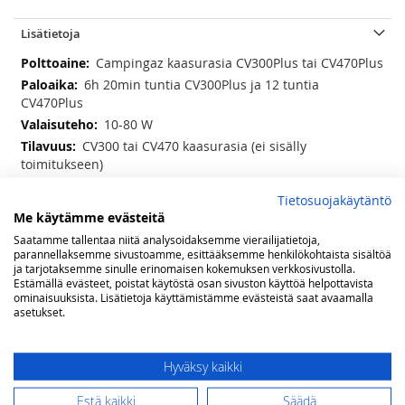
Lisätietoja
Lisätietoja
Campingaz kaasurasia CV300Plus tai CV470Plus
6h 20min tuntia CV300Plus ja 12 tuntia
CV470Plus
10-80 W
CV300 tai CV470 kaasurasia (ei sisälly
toimitukseen)
Ø 10 x 17 cm valaisin ilman rasiaa
Tietosuojakäytäntö
Me käytämme evästeitä
Arvostelut
Saatamme tallentaa niitä analysoidaksemme vierailijatietoja,
parannellaksemme sivustoamme, esittääksemme henkilökohtaista sisältöä
ja tarjotaksemme sinulle erinomaisen kokemuksen verkkosivustolla.
Olet arvostelemassa:
Estämällä evästeet, poistat käytöstä osan sivuston käyttöä helpottavista
Campingaz Lumostar Plus retkivalaisin
ominaisuuksista. Lisätietoja käyttämistämme evästeistä saat avaamalla
asetukset.
Arviosi
Rating
Hyväksy kaikki
1
2
3
4
5
Estä kaikki
Säädä
star
stars
stars
stars
stars
Nimimerkki