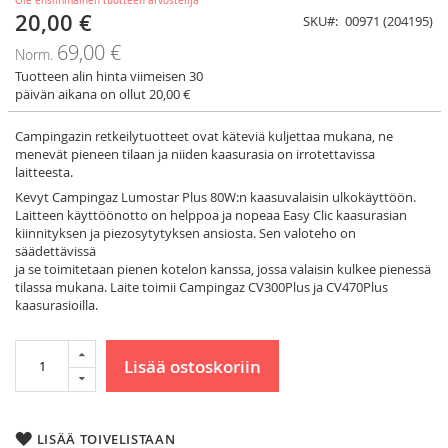
Ole ensimmäinen tuotteen arvostelija
20,00 €
Tarjoushinta
SKU
00971 (204195)
69,00 €
Norm.
Tuotteen alin hinta viimeisen 30
päivän aikana on ollut 20,00 €
Campingazin retkeilytuotteet ovat käteviä kuljettaa mukana, ne
menevät pieneen tilaan ja niiden kaasurasia on irrotettavissa
laitteesta.
Kevyt Campingaz Lumostar Plus 80W:n kaasuvalaisin ulkokäyttöön.
Laitteen käyttöönotto on helppoa ja nopeaa Easy Clic kaasurasian
kiinnityksen ja piezosytytyksen ansiosta. Sen valoteho on
säädettävissä
ja se toimitetaan pienen kotelon kanssa, jossa valaisin kulkee pienessä
tilassa mukana. Laite toimii Campingaz CV300Plus ja CV470Plus
kaasurasioilla.
Lisää ostoskoriin
LISÄÄ TOIVELISTAAN