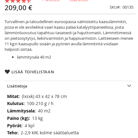
1
Arvostelu
Lisää arviosi
90
100
% of
209,00 €
SKU
00135
Turvallinen ja taloudellinen euroopassa valmistettu kaasulämmitin,
jossa ei ole avoliekkiä vaan kaasu palaa katalyyttipaneelissa, josta
lämmönluovutus tapahtuu tasaisesti ja hajuttomasti. Lämmittimessä
on pietsosytytys, liekinvarmistin ja happivarmistin. Laitteeseen menee
11 kg:n kaasupullo sisään ja pyörien avulla lämmitintä voidaan
helposti siirtää.
lämmitysala 40 m2
LISÄÄ TOIVELISTAAN
Lisätietoja
Lisätietoja
(lxsxk) 43 x 42 x 78 cm
100-210 g / h
40 m2
13 kg
4 kpl
2-2,9 kW, kolme säätöaluetta