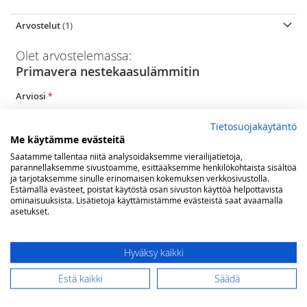
Arvostelut
1
Olet arvostelemassa:
Primavera nestekaasulämmitin
Arviosi
Rating
Tietosuojakäytäntö
Me käytämme evästeitä
1
2
3
4
5
star
stars
stars
stars
stars
Nimimerkki
Saatamme tallentaa niitä analysoidaksemme vierailijatietoja,
parannellaksemme sivustoamme, esittääksemme henkilökohtaista sisältöä
ja tarjotaksemme sinulle erinomaisen kokemuksen verkkosivustolla.
Estämällä evästeet, poistat käytöstä osan sivuston käyttöä helpottavista
ominaisuuksista. Lisätietoja käyttämistämme evästeistä saat avaamalla
Yhteenveto
asetukset.
Hyväksy kaikki
Arvostelu
Estä kaikki
Säädä