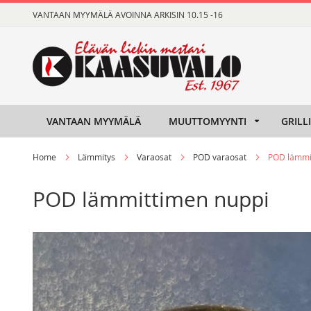
Skip
VANTAAN MYYMÄLÄ AVOINNA ARKISIN 10.15 -16
to
Content
VANTAAN MYYMÄLÄ
MUUTTOMYYNTI
GRILL
Home
Lämmitys
Varaosat
POD varaosat
POD lämmi
POD lämmittimen nuppi
Skip
Skip
to
to
the
the
end
beginning
of
of
the
the