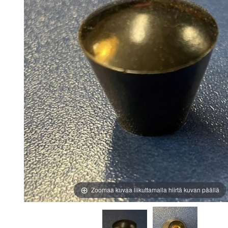
images
images
gallery
gallery
Zoomaa kuvaa liikuttamalla hiirtä kuvan päällä