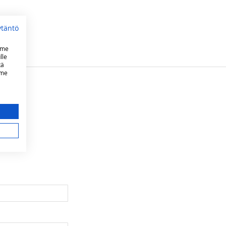
ytäntö
mme
lle
tä
mme