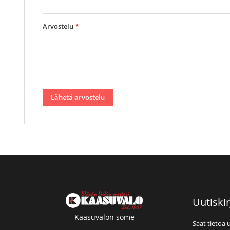
Arvostelu
Lähetä arvostelu
Uutiskir
Kaasuvalon some
Saat tietoa 