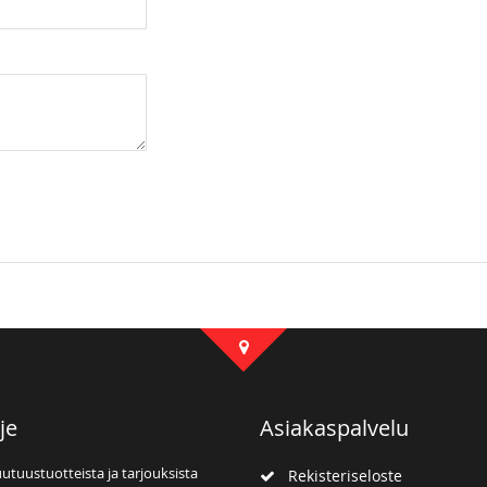
je
Asiakaspalvelu
uutuustuotteista ja tarjouksista
Rekisteriseloste