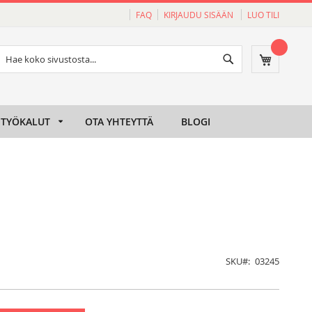
FAQ
KIRJAUDU SISÄÄN
LUO TILI
Haku
Ostoskori
Haku
TYÖKALUT
OTA YHTEYTTÄ
BLOGI
SKU
03245