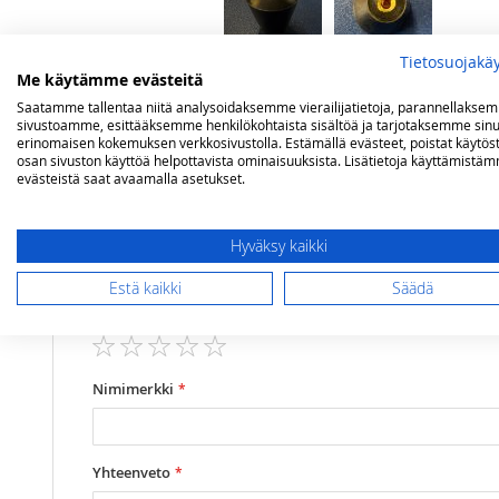
Tietosuojakä
Me käytämme evästeitä
Saatamme tallentaa niitä analysoidaksemme vierailijatietoja, parannellakse
Arvostelut
sivustoamme, esittääksemme henkilökohtaista sisältöä ja tarjotaksemme sinu
erinomaisen kokemuksen verkkosivustolla. Estämällä evästeet, poistat käytös
osan sivuston käyttöä helpottavista ominaisuuksista. Lisätietoja käyttämistä
evästeistä saat avaamalla asetukset.
Olet arvostelemassa:
POD lämmittimen nuppi
Hyväksy kaikki
Estä kaikki
Säädä
Arviosi
Rating
1
2
3
4
5
star
stars
stars
stars
stars
Nimimerkki
Yhteenveto