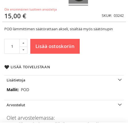
Ole ensimmäinen tuotteen arvostelija
15,00 €
SKU
03242
POD lämmittimen säätörattaan akseli, sisältää myös säätönupin
Lisää ostoskoriin
LISÄÄ TOIVELISTAAN
Lisätietoja
Lisätietoja
POD
Arvostelut
Olet arvostelemassa:
POD lämmittimen säätörattaan akseli