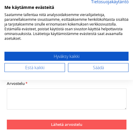
Tietosuojakäytäntö
(+ratas&nuppi)
Me käytämme evästeitä
Arviosi
Saatamme tallentaa niitä analysoidaksemme vierailijatietoja,
parannellaksemme sivustoamme, esittääksemme henkilökohtaista sisältöä
Rating
ja tarjotaksemme sinulle erinomaisen kokemuksen verkkosivustolla.
Estämällä evästeet, poistat käytöstä osan sivuston käyttöä helpottavista
1
2
3
4
5
ominaisuuksista. Lisätietoja käyttämistämme evästeistä saat avaamalla
star
stars
stars
stars
stars
asetukset.
Nimimerkki
Hyväksy kaikki
Yhteenveto
Estä kaikki
Säädä
Arvostelu
Lähetä arvostelu