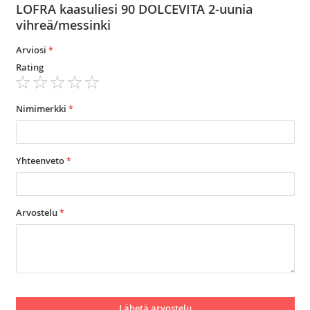
LOFRA kaasuliesi 90 DOLCEVITA 2-uunia
vihreä/messinki
Arviosi
Rating
1
2
3
4
5
star
stars
stars
stars
stars
Nimimerkki
Yhteenveto
Arvostelu
Lähetä arvostelu