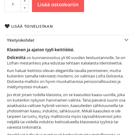
Lisää ostoskoriin
LISÄÄ TOIVELISTAAN
Yksityiskohdat
Klassinen ja ajaton tyyli keittiöösi.
Dolcevita
on kunnianosoitus yli 60 vuoden liesituotannolle. Se on
Lofran mestariteos joka edustaa tehtaan italialaista identiteettiä.
Kun haluat keittiösi olevan elegantilla tavalla perinteinen, mutta
kuitenkin samalla teknisesti moderni, on valintasi Lofra Dolcevita.
Dolcevita-mallisto on hyvin muokattavissa persoonallisuutesi ja
mieltymystesi mukaan.
Jos etsit jotain todella klassista, on se kaasuliesi kaasu-uunilla, joka
on kuitenkin nykyisin harvinainen valinta. Tänä päivänä suurin osa
asiakkaista valitsee hybridi version, kaasulieden sähköuuneilla tai
yhdistelmän kaasu, induktio, sähköuunit. Mikäli kaasuliesi ei ole
tarpeen tai tuttu, löytyy mallistosta myös täyssähköversiot joko
neljällä tai viidellä induktio keittoalueella klassisesta tyylistä tai
väreistä tinkimättä.
Arvokkaat kahvat ja nupit ovat korkealaatuista metalliseosta, ja