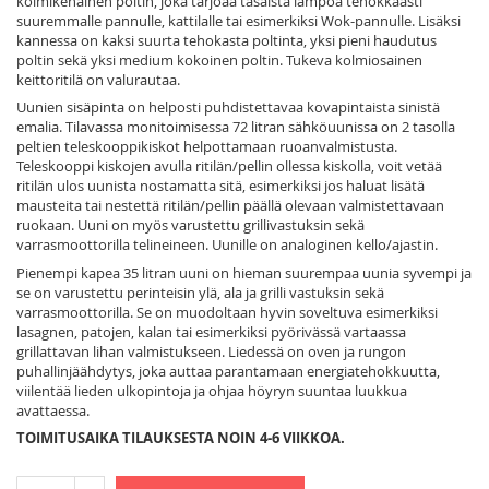
kolmikehäinen poltin, joka tarjoaa tasaista lämpöä tehokkaasti
suuremmalle pannulle, kattilalle tai esimerkiksi Wok-pannulle. Lisäksi
kannessa on kaksi suurta tehokasta poltinta, yksi pieni haudutus
poltin sekä yksi medium kokoinen poltin. Tukeva kolmiosainen
keittoritilä on valurautaa.
Uunien sisäpinta on helposti puhdistettavaa kovapintaista sinistä
emalia. Tilavassa monitoimisessa 72 litran sähköuunissa on 2 tasolla
peltien teleskooppikiskot helpottamaan ruoanvalmistusta.
Teleskooppi kiskojen avulla ritilän/pellin ollessa kiskolla, voit vetää
ritilän ulos uunista nostamatta sitä, esimerkiksi jos haluat lisätä
mausteita tai nestettä ritilän/pellin päällä olevaan valmistettavaan
ruokaan. Uuni on myös varustettu grillivastuksin sekä
varrasmoottorilla telineineen. Uunille on analoginen kello/ajastin.
Pienempi kapea 35 litran uuni on hieman suurempaa uunia syvempi ja
se on varustettu perinteisin ylä, ala ja grilli vastuksin sekä
varrasmoottorilla. Se on muodoltaan hyvin soveltuva esimerkiksi
lasagnen, patojen, kalan tai esimerkiksi pyörivässä vartaassa
grillattavan lihan valmistukseen. Liedessä on oven ja rungon
puhallinjäähdytys, joka auttaa parantamaan energiatehokkuutta,
viilentää lieden ulkopintoja ja ohjaa höyryn suuntaa luukkua
avattaessa.
TOIMITUSAIKA TILAUKSESTA NOIN 4-6 VIIKKOA.