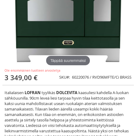
Täppää suuremmaksi
Ole ensimmäinen tuotteen arvostelija
3 349,00 €
SKU
60220076 / RVD96MFTE/Ci BRASS
Italialaisen
LOFRAN
tyylikäs
DOLCEVITA
kaasuliesi kahdella A-luokan
sähköuunilla. 90cm leveä liesi tarjoaa hyvin tilaa keittotasolla ja sen
kaksi uunia mahdollistavat usean ruokalajin aterian valmistuksen
samanaikaisesti. Tilavan lieden äärellä useampi kokki häärää
samanaikaisesti. Kun tilaa on enemmän, on erikokoisten astioiden
asettelu ja siirtely tasolla helppoa ja yhteistoiminta keittiössä
vaivatonta. Liedessä on viisi tehokasta automaattisytytyksellä ja
liekinvarmistimella varustettua kaasupoltinta. Näistä yksi on tehokas