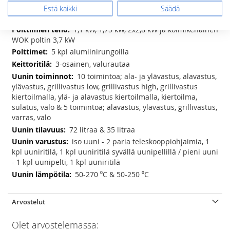
Lisätietoja
Estä kaikki
Säädä
Lisätietoja
(lxsxk) 90x60x85(-90,5) cm
1,1 kW, 1,75 kW, 2x2,8 kW ja kolmikehäinen
WOK poltin 3,7 kW
5 kpl alumiinirungoilla
3-osainen, valurautaa
10 toimintoa; ala- ja ylävastus, alavastus,
ylävastus, grillivastus low, grillivastus high, grillivastus
kiertoilmalla, ylä- ja alavastus kiertoilmalla, kiertoilma,
sulatus, valo & 5 toimintoa; alavastus, ylävastus, grillivastus,
varras, valo
72 litraa & 35 litraa
iso uuni - 2 paria teleskooppiohjaimia, 1
kpl uuniritilä, 1 kpl uuniritilä syvällä uunipellillä / pieni uuni
- 1 kpl uunipelti, 1 kpl uuniritilä
50-270 ⁰C & 50-250 ⁰C
Arvostelut
Olet arvostelemassa: