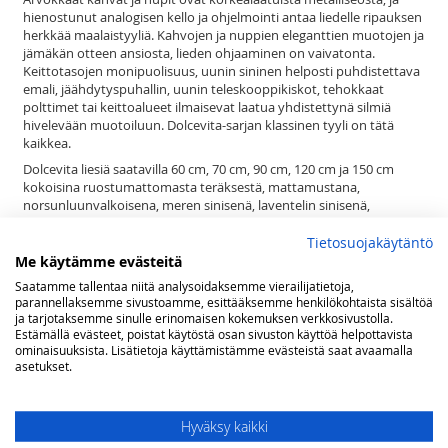
hienostunut analogisen kello ja ohjelmointi antaa liedelle ripauksen
herkkää maalaistyyliä. Kahvojen ja nuppien eleganttien muotojen ja
jämäkän otteen ansiosta, lieden ohjaaminen on vaivatonta.
Keittotasojen monipuolisuus, uunin sininen helposti puhdistettava
emali, jäähdytyspuhallin, uunin teleskooppikiskot, tehokkaat
polttimet tai keittoalueet ilmaisevat laatua yhdistettynä silmiä
hivelevään muotoiluun. Dolcevita-sarjan klassinen tyyli on tätä
kaikkea.
Dolcevita liesiä saatavilla 60 cm, 70 cm, 90 cm, 120 cm ja 150 cm
kokoisina ruostumattomasta teräksestä, mattamustana,
norsunluunvalkoisena, meren sinisenä, laventelin sinisenä,
vihreänä, viininpunaisena, ja helmenvalkoisena messinki-, kromi- tai
pronssiviimeistelyllä, 1, 2 tai 3 uunia
Tietosuojakäytäntö
Me käytämme evästeitä
Lofran Dolcevita sarja kattaa satoja tuotteita tyyliteltyyn keittiöön.
Pelkästään liesiä on nykyisin jo yli 200 mallia. Lisäksi sarjasta löytyy
Saatamme tallentaa niitä analysoidaksemme vierailijatietoja,
parannellaksemme sivustoamme, esittääksemme henkilökohtaista sisältöä
sävy sävyyn esimerkiksi liesituulettimet, builtin ja range top
ja tarjotaksemme sinulle erinomaisen kokemuksen verkkosivustolla.
keittimet, jääkaapit, pakastimet, mikroaaltouunit, combi uunit,
Estämällä evästeet, poistat käytöstä osan sivuston käyttöä helpottavista
viinikaapit, lämpölaatikot, tiskikoneet, kahvinkeittimet, ruuan
ominaisuuksista. Lisätietoja käyttämistämme evästeistä saat avaamalla
viilentimet, taustalevyt sekä keittiön pienkoneet runsaine
asetukset.
mahdollisuuksineen.
Se ei ole vain liesi. Dolcevita on elämäntapa.
Hyväksy kaikki