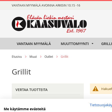
Skip
VANTAAN MYYMÄLÄ AVOINNA ARKISIN 10.15 -16
to
Content
VANTAAN MYYMÄLÄ
MUUTTOMYYNTI
GRILL
Etusivu
Muut
Outlet
Grillit
Grillit
Hakueht
VERTAA TUOTTEITA
Sinulla ei vertailtavia tuotteita.
Tietosuojakä
Me käytämme evästeitä