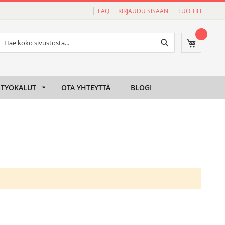
FAQ
KIRJAUDU SISÄÄN
LUO TILI
Haku
Ostoskori
Haku
TYÖKALUT
OTA YHTEYTTÄ
BLOGI