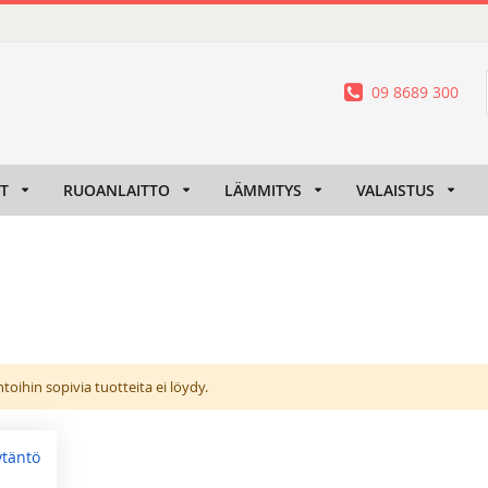
09 8689 300
IT
RUOANLAITTO
LÄMMITYS
VALAISTUS
oihin sopivia tuotteita ei löydy.
ytäntö