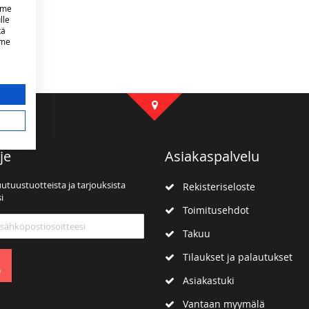
mme
lle
tä
mme
je
Asiakaspalvelu
uutuustuotteista ja tarjouksista
Rekisteriseloste
i
Toimitusehdot
mme:
Takuu
Tilaukset ja palautukset
e
Asiakastuki
Vantaan myymälä