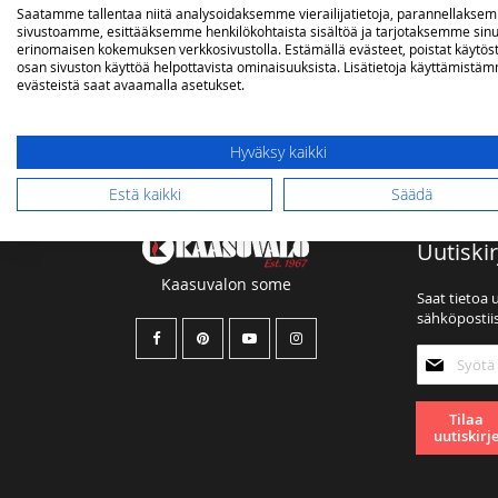
Saatamme tallentaa niitä analysoidaksemme vierailijatietoja, parannellakse
sivustoamme, esittääksemme henkilökohtaista sisältöä ja tarjotaksemme sinu
OMA TOIVELISTA
erinomaisen kokemuksen verkkosivustolla. Estämällä evästeet, poistat käytös
osan sivuston käyttöä helpottavista ominaisuuksista. Lisätietoja käyttämistä
evästeistä saat avaamalla asetukset.
Sinulla ei ole tuotteita toivelistallasi.
Hyväksy kaikki
Estä kaikki
Säädä
Uutiskir
Kaasuvalon some
Saat tietoa 
sähköpostiis
Tilaa
uutiskirjee
Tilaa
uutiskirj