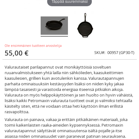
Täppää suuremmaksi
Ole ensimmäinen tuotteen arvostelija
55,00 €
SKU
00957 (GP30-T)
Valurautaiset parilapannut ovat monikäyttöisiä soveltuen
ruuanvalmistukseen yhtä lailla niin sähkölieden, kaasukeittimien
kaasuliesien, grillien kuin avotulenkin kanssa. Valurautapannujen
parhaita ominaisuuksiin kestävyyden lisäksi on niiden kyky jakaa
lämpöä tasaisesti ja varastoida energiaa itseensä pitkiäkin aikoja.
Valurauta on myös helppokäyttöinen ja sen huolto on hyvin vähäistä,
lisäksi kaikki Petromaxin valurauta tuotteet ovat jo valmiiksi tehtaalla
käsitelty siten, että ne voidaan ottaa heti käyttöön ilman erillistä
rasvapolttoa.
Valurauta on painava, vakaa ja erittäin pitkäikäinen materiaali, joka
toimii kaikenlaisten raaka‐aineiden kypsennyksessä. Petromaxin
valurautapannut säilyttävät ominaisuutensa isältä pojalle ja itse
asiassa niiden ominaisuudet vain paranevat patinan seurauksena.