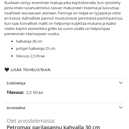
Ruokaan siirtyy enemmän makuja joka käyttökerralla, kun työstetty
pinta imee ruoanvalmistus rasvan makuineen itseensä ja luovuttaa
vivahteet seuraavaan ateriaan. Pannuja on neljää eri tyyppiä ja viittä
eri kokoa. Kahvalliset pannut muistuttavat perinteistä paistinpannua,
kun taas korvalliset mallit on helpompi kuljettaa mukana ja lisäksi
niiden käyttö esimerkiksi grillin tai uunin sisällä on helpompaa
pienemmän tilantarpeen vuoksi.
halkaisija 30 cm
pohjan halkaisija 25 cm
tilavuus 2,5 litraa
LISÄÄ TOIVELISTAAN
Lisätietoja
Lisätietoja
2,5 litraa
Arvostelut
Olet arvostelemassa:
Petromax parilapannu kahvalla 30 cm