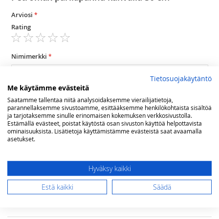
Arviosi
Rating
1
2
3
4
5
star
stars
stars
stars
stars
Nimimerkki
Tietosuojakäytäntö
Me käytämme evästeitä
Yhteenveto
Saatamme tallentaa niitä analysoidaksemme vierailijatietoja,
parannellaksemme sivustoamme, esittääksemme henkilökohtaista sisältöä
ja tarjotaksemme sinulle erinomaisen kokemuksen verkkosivustolla.
Estämällä evästeet, poistat käytöstä osan sivuston käyttöä helpottavista
Arvostelu
ominaisuuksista. Lisätietoja käyttämistämme evästeistä saat avaamalla
asetukset.
Hyväksy kaikki
Estä kaikki
Säädä
Lähetä arvostelu