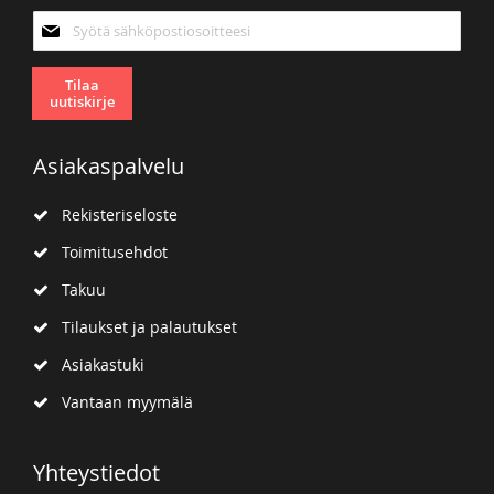
Tilaa
uutiskirjeemme:
Tilaa
uutiskirje
Asiakaspalvelu
Rekisteriseloste
Toimitusehdot
Takuu
Tilaukset ja palautukset
Asiakastuki
Vantaan myymälä
Yhteystiedot