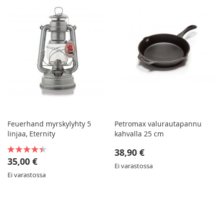
Feuerhand myrskylyhty 5
Petromax valurautapannu
linjaa, Eternity
kahvalla 25 cm
Rating:
38,90 €
80%
35,00 €
Ei varastossa
Ei varastossa