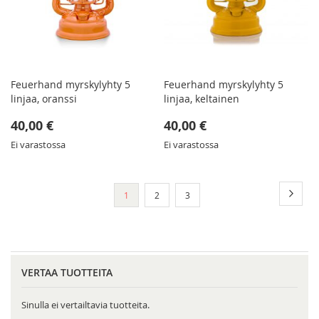
Feuerhand myrskylyhty 5
Feuerhand myrskylyhty 5
linjaa, oranssi
linjaa, keltainen
40,00 €
40,00 €
Ei varastossa
Ei varastossa
Sivu
Sivu
Seura
You're
Sivu
Sivu
1
2
3
currently
reading
page
VERTAA TUOTTEITA
Sinulla ei vertailtavia tuotteita.