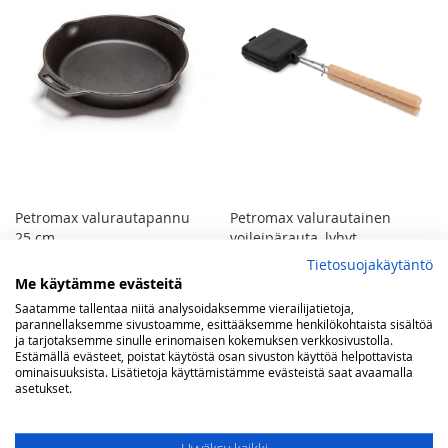
Petromax valurautapannu
Petromax valurautainen
25 cm
voileipärauta, lyhyt
Tietosuojakäytäntö
38,90 €
39,00 €
Me käytämme evästeitä
Ei varastossa
Ei varastossa
Saatamme tallentaa niitä analysoidaksemme vierailijatietoja,
parannellaksemme sivustoamme, esittääksemme henkilökohtaista sisältöä
ja tarjotaksemme sinulle erinomaisen kokemuksen verkkosivustolla.
Estämällä evästeet, poistat käytöstä osan sivuston käyttöä helpottavista
ominaisuuksista. Lisätietoja käyttämistämme evästeistä saat avaamalla
asetukset.