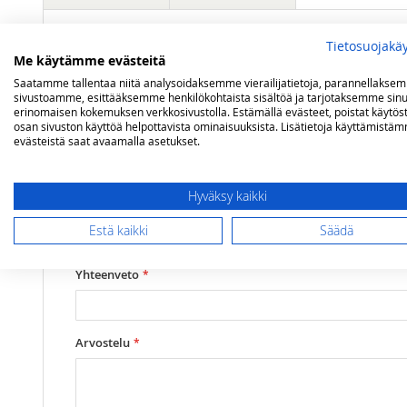
Tietosuojakä
Lisätietoja
Tilavuus
2,5 litraa
Olet arvostelemassa:
Me käytämme evästeitä
Petromax valurautapannu 30 cm
Saatamme tallentaa niitä analysoidaksemme vierailijatietoja, parannellakse
sivustoamme, esittääksemme henkilökohtaista sisältöä ja tarjotaksemme sinu
erinomaisen kokemuksen verkkosivustolla. Estämällä evästeet, poistat käytös
osan sivuston käyttöä helpottavista ominaisuuksista. Lisätietoja käyttämistä
Arviosi
evästeistä saat avaamalla asetukset.
Rating
1
2
3
4
5
Hyväksy kaikki
star
stars
stars
stars
stars
Nimimerkki
Estä kaikki
Säädä
Yhteenveto
Arvostelu