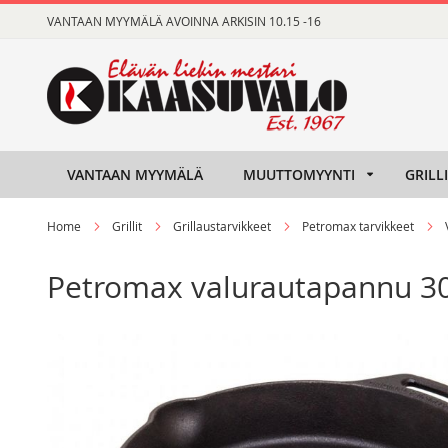
Skip
VANTAAN MYYMÄLÄ AVOINNA ARKISIN 10.15 -16
to
Content
VANTAAN MYYMÄLÄ
MUUTTOMYYNTI
GRILL
Home
Grillit
Grillaustarvikkeet
Petromax tarvikkeet
Petromax valurautapannu 3
Skip
Skip
to
to
the
the
end
beginning
of
of
the
the