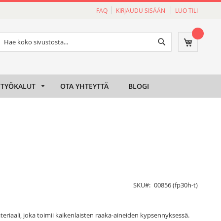
FAQ
KIRJAUDU SISÄÄN
LUO TILI
Haku
Ostoskori
Haku
TYÖKALUT
OTA YHTEYTTÄ
BLOGI
SKU
00856 (fp30h-t)
teriaali, joka toimii kaikenlaisten raaka‐aineiden kypsennyksessä.