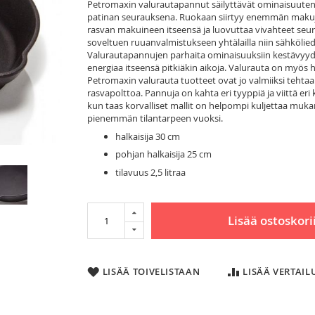
Petromaxin valurautapannut säilyttävät ominaisuutensa 
patinan seurauksena. Ruokaan siirtyy enemmän makuja 
rasvan makuineen itseensä ja luovuttaa vivahteet seu
soveltuen ruuanvalmistukseen yhtälailla niin sähköliede
Valurautapannujen parhaita ominaisuuksiin kestävyyden
energiaa itseensä pitkiäkin aikoja. Valurauta on myös h
Petromaxin valurauta tuotteet ovat jo valmiiksi tehtaall
rasvapolttoa. Pannuja on kahta eri tyyppiä ja viittä er
kun taas korvalliset mallit on helpompi kuljettaa mukana
pienemmän tilantarpeen vuoksi.
halkaisija 30 cm
pohjan halkaisija 25 cm
tilavuus 2,5 litraa
Lisää ostoskori
LISÄÄ TOIVELISTAAN
LISÄÄ VERTAI