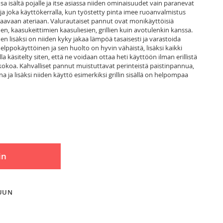
isältä pojalle ja itse asiassa niiden ominaisuudet vain paranevat
joka käyttökerralla, kun työstetty pinta imee ruoanvalmistus
raavaan ateriaan. Valurautaiset pannut ovat monikäyttöisiä
n, kaasukeittimien kaasuliesien, grillien kuin avotulenkin kanssa.
 lisäksi on niiden kyky jakaa lämpöä tasaisesti ja varastoida
elppokäyttöinen ja sen huolto on hyvin vähäistä, lisäksi kaikki
a käsitelty siten, että ne voidaan ottaa heti käyttöön ilman erillistä
i kokoa. Kahvalliset pannut muistuttavat perinteistä paistinpannua,
 ja lisäksi niiden käyttö esimerkiksi grillin sisällä on helpompaa
in
LUUN