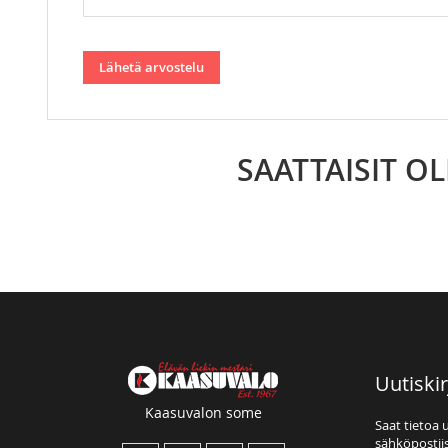
Lähetä arvostelu
SAATTAISIT O
Uutiskir
Kaasuvalon some
Saat tietoa 
sähköpostiis