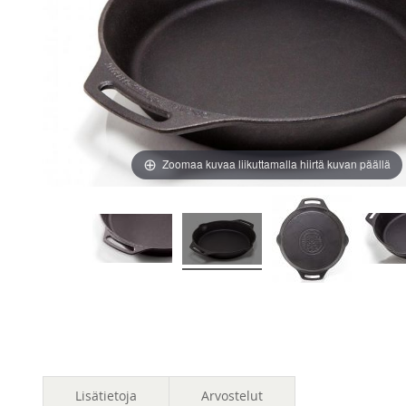
images
images
gallery
gallery
Zoomaa kuvaa liikuttamalla hiirtä kuvan päällä
Lisätietoja
Arvostelut