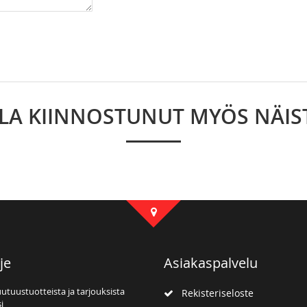
LLA KIINNOSTUNUT MYÖS NÄIS
je
Asiakaspalvelu
uutuustuotteista ja tarjouksista
Rekisteriseloste
i