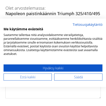
Olet arvostelemassa:
Napoleon paistinkäännin Triumph 325/410/495
Arviosi
Tietosuojakäytäntö
Rating
Me käytämme evästeitä
Saatamme tallentaa niitä analysoidaksemme vierailijatietoja,
1
2
3
4
5
parannellaksemme sivustoamme, esittääksemme henkilökohtaista sisältöä
star
stars
stars
stars
stars
Nimimerkki
ja tarjotaksemme sinulle erinomaisen kokemuksen verkkosivustolla.
Estämällä evästeet, poistat käytöstä osan sivuston käyttöä helpottavista
ominaisuuksista. Lisätietoja käyttämistämme evästeistä saat avaamalla
asetukset.
Yhteenveto
Hyväksy kaikki
Estä kaikki
Säädä
Arvostelu