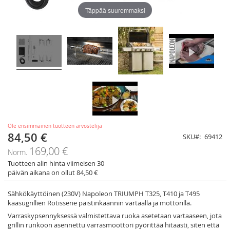
Täppää suuremmaksi
Ole ensimmäinen tuotteen arvostelija
84,50 €
Tarjoushinta
SKU
69412
169,00 €
Norm.
Tuotteen alin hinta viimeisen 30
päivän aikana on ollut 84,50 €
Sähkökäyttöinen (230V) Napoleon TRIUMPH T325, T410 ja T495
kaasugrillien Rotisserie paistinkäännin vartaalla ja mottorilla.
Varraskypsennyksessä valmistettava ruoka asetetaan vartaaseen, jota
grillin runkoon asennettu varrasmoottori pyörittää hitaasti, siten että