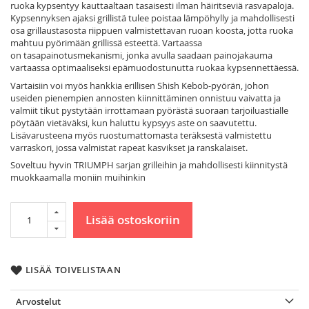
ruoka kypsentyy kauttaaltaan tasaisesti ilman häiritseviä rasvapaloja.
Kypsennyksen ajaksi grillistä tulee poistaa lämpöhylly ja mahdollisesti
osa grillaustasosta riippuen valmistettavan ruoan koosta, jotta ruoka
mahtuu pyörimään grillissä esteettä. Vartaassa
on tasapainotusmekanismi, jonka avulla saadaan painojakauma
vartaassa optimaaliseksi epämuodostunutta ruokaa kypsennettäessä.
Vartaisiin voi myös hankkia erillisen Shish Kebob-pyörän, johon
useiden pienempien annosten kiinnittäminen onnistuu vaivatta ja
valmiit tikut pystytään irrottamaan pyörästä suoraan tarjoiluastialle
pöytään vietäväksi, kun haluttu kypsyys aste on saavutettu.
Lisävarusteena myös ruostumattomasta teräksestä valmistettu
varraskori, jossa valmistat rapeat kasvikset ja ranskalaiset.
Soveltuu hyvin TRIUMPH sarjan grilleihin ja mahdollisesti kiinnitystä
muokkaamalla moniin muihinkin
Lisää ostoskoriin
LISÄÄ TOIVELISTAAN
Arvostelut