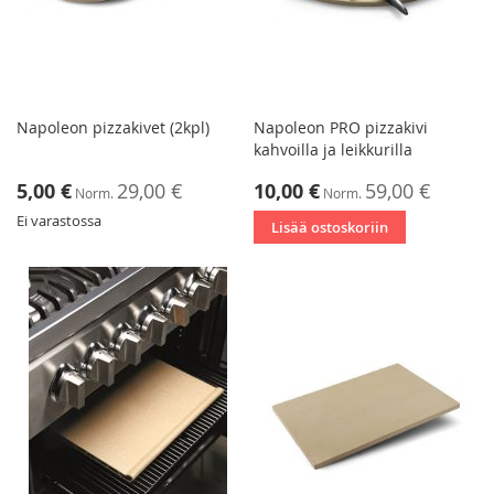
Napoleon pizzakivet (2kpl)
Napoleon PRO pizzakivi
kahvoilla ja leikkurilla
Tarjoushinta
Tarjoushinta
5,00 €
29,00 €
10,00 €
59,00 €
Norm.
Norm.
Ei varastossa
Lisää ostoskoriin