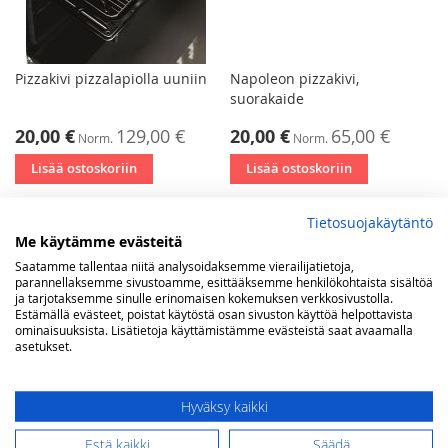
Pizzakivi pizzalapiolla uuniin
Napoleon pizzakivi,
suorakaide
Tarjoushinta
Tarjoushinta
20,00 €
129,00 €
20,00 €
65,00 €
Norm.
Norm.
Lisää ostoskoriin
Lisää ostoskoriin
Tietosuojakäytäntö
Me käytämme evästeitä
Saatamme tallentaa niitä analysoidaksemme vierailijatietoja,
parannellaksemme sivustoamme, esittääksemme henkilökohtaista sisältöä
VERTAA TUOTTEITA
ja tarjotaksemme sinulle erinomaisen kokemuksen verkkosivustolla.
Estämällä evästeet, poistat käytöstä osan sivuston käyttöä helpottavista
ominaisuuksista. Lisätietoja käyttämistämme evästeistä saat avaamalla
Sinulla ei vertailtavia tuotteita.
asetukset.
Hyväksy kaikki
OMA TOIVELISTA
Estä kaikki
Säädä