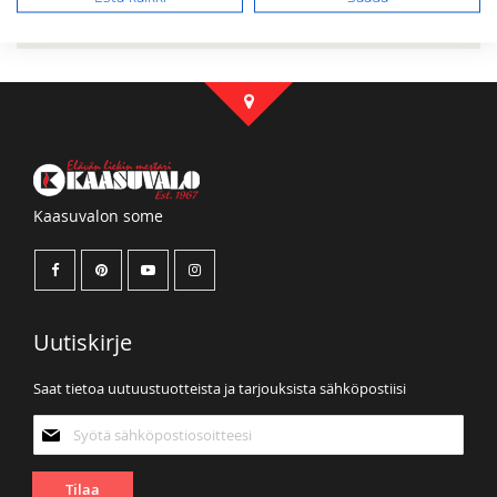
Sinulla ei ole tuotteita toivelistallasi.
Kaasuvalon some
Uutiskirje
Saat tietoa uutuustuotteista ja tarjouksista sähköpostiisi
Tilaa
uutiskirjeemme:
Tilaa