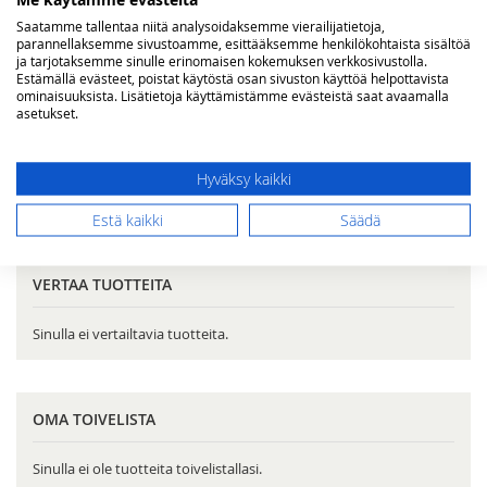
Saatamme tallentaa niitä analysoidaksemme vierailijatietoja,
parannellaksemme sivustoamme, esittääksemme henkilökohtaista sisältöä
Napoleon Super WAVE
Napoleon PRO harjan
ja tarjotaksemme sinulle erinomaisen kokemuksen verkkosivustolla.
puhdistusharja
vaihtopää
Estämällä evästeet, poistat käytöstä osan sivuston käyttöä helpottavista
ominaisuuksista. Lisätietoja käyttämistämme evästeistä saat avaamalla
Tarjoushinta
Tarjoushinta
5,00 €
25,00 €
5,00 €
15,00 €
Norm.
Norm.
asetukset.
Lisää ostoskoriin
Lisää ostoskoriin
Hyväksy kaikki
Estä kaikki
Säädä
VERTAA TUOTTEITA
Sinulla ei vertailtavia tuotteita.
OMA TOIVELISTA
Sinulla ei ole tuotteita toivelistallasi.