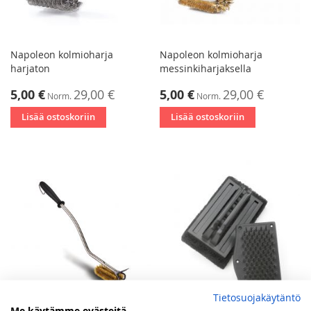
Napoleon kolmioharja
Napoleon kolmioharja
harjaton
messinkiharjaksella
Tarjoushinta
Tarjoushinta
5,00 €
29,00 €
5,00 €
29,00 €
Norm.
Norm.
Lisää ostoskoriin
Lisää ostoskoriin
Tietosuojakäytäntö
Me käytämme evästeitä