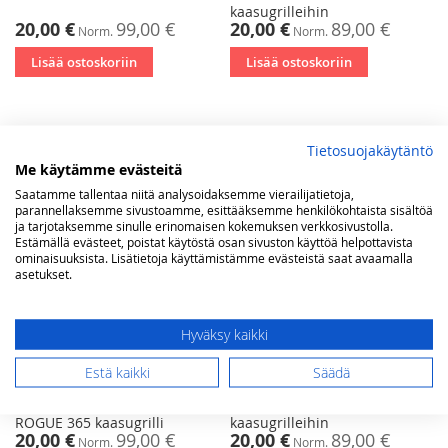
kaasugrilleihin
Tarjoushinta
Tarjoushinta
20,00 €
99,00 €
20,00 €
89,00 €
Norm.
Norm.
Lisää ostoskoriin
Lisää ostoskoriin
Tietosuojakäytäntö
Me käytämme evästeitä
Saatamme tallentaa niitä analysoidaksemme vierailijatietoja,
parannellaksemme sivustoamme, esittääksemme henkilökohtaista sisältöä
ja tarjotaksemme sinulle erinomaisen kokemuksen verkkosivustolla.
Estämällä evästeet, poistat käytöstä osan sivuston käyttöä helpottavista
ominaisuuksista. Lisätietoja käyttämistämme evästeistä saat avaamalla
asetukset.
Hyväksy kaikki
Estä kaikki
Säädä
Napoleon suojahuppu
Napoleon suojahuppu
FREESTYLE, LEGEND JA
TQ285X /PRO285X
ROGUE 365 kaasugrilli
kaasugrilleihin
Tarjoushinta
Tarjoushinta
20,00 €
99,00 €
20,00 €
89,00 €
Norm.
Norm.