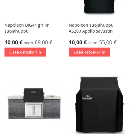
Napoleon BIG44 grillin
Napoleon suojahuppu
suojahuppu
AS200 Apollo savustin
Tarjoushinta
Tarjoushinta
10,00 €
69,00 €
10,00 €
55,00 €
Norm.
Norm.
Lisää ostoskoriin
Lisää ostoskoriin