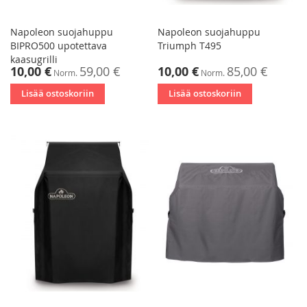
Napoleon suojahuppu
Napoleon suojahuppu
BIPRO500 upotettava
Triumph T495
kaasugrilli
Tarjoushinta
Tarjoushinta
10,00 €
59,00 €
10,00 €
85,00 €
Norm.
Norm.
Lisää ostoskoriin
Lisää ostoskoriin