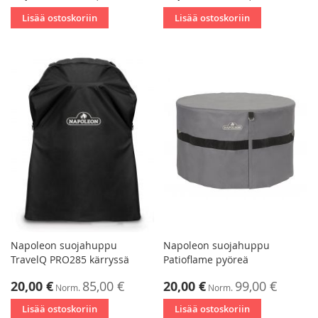
Lisää ostoskoriin
Lisää ostoskoriin
Napoleon suojahuppu
Napoleon suojahuppu
TravelQ PRO285 kärryssä
Patioflame pyöreä
Tarjoushinta
Tarjoushinta
20,00 €
85,00 €
20,00 €
99,00 €
Norm.
Norm.
Lisää ostoskoriin
Lisää ostoskoriin