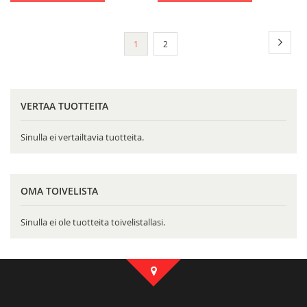
Sivu
Sivu
Seura
You're
Sivu
1
2
currently
reading
page
VERTAA TUOTTEITA
Sinulla ei vertailtavia tuotteita.
OMA TOIVELISTA
Sinulla ei ole tuotteita toivelistallasi.