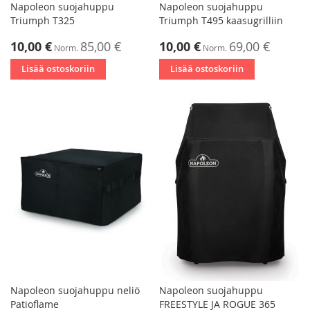
Napoleon suojahuppu
Napoleon suojahuppu
Triumph T325
Triumph T495 kaasugrilliin
Tarjoushinta
Tarjoushinta
10,00 €
85,00 €
10,00 €
69,00 €
Norm.
Norm.
Lisää ostoskoriin
Lisää ostoskoriin
Napoleon suojahuppu neliö
Napoleon suojahuppu
Patioflame
FREESTYLE JA ROGUE 365