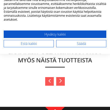
parannellaksemme sivustoamme, esittääksemme henkilökohtaista sisältöä
ja tarjotaksemme sinulle erinomaisen kokemuksen verkkosivustolla.
Estämällä evästeet, poistat käytöstä osan sivuston käyttöä helpottavista
ominaisuuksista. Lisätietoja käyttämistämme evästeistä saat avaamalla
asetukset.
Lähetä arvostelu
Hyväksy kaikki
Estä kaikki
Säädä
SAATTAISIT OLLA KIINNOSTUNUT
MYÖS NÄISTÄ TUOTTEISTA