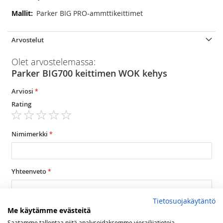
Lisätietoja
Parker BIG PRO-ammttikeittimet
Arvostelut
Olet arvostelemassa:
Parker BIG700 keittimen WOK kehys
Arviosi
Rating
1
2
3
4
5
star
stars
stars
stars
stars
Nimimerkki
Yhteenveto
Tietosuojakäytäntö
Arvostelu
Me käytämme evästeitä
Saatamme tallentaa niitä analysoidaksemme vierailijatietoja,