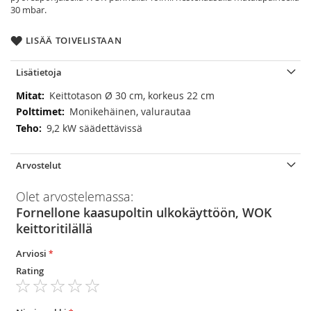
30 mbar.
LISÄÄ TOIVELISTAAN
Lisätietoja
Lisätietoja
Keittotason Ø 30 cm, korkeus 22 cm
Monikehäinen, valurautaa
9,2 kW säädettävissä
Arvostelut
Olet arvostelemassa:
Fornellone kaasupoltin ulkokäyttöön, WOK
keittoritilällä
Arviosi
Rating
1
2
3
4
5
star
stars
stars
stars
stars