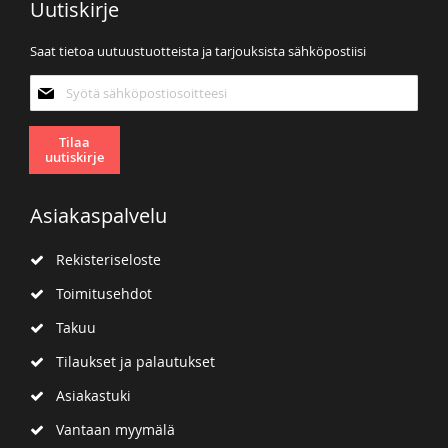
Uutiskirje
Saat tietoa uutuustuotteista ja tarjouksista sähköpostiisi
Tilaa
uutiskirjeemme:
Tilaa
uutiskirje
Asiakaspalvelu
Rekisteriseloste
Toimitusehdot
Takuu
Tilaukset ja palautukset
Asiakastuki
Vantaan myymälä