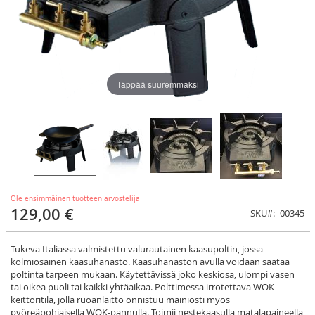
Täppää suuremmaksi
Ole ensimmäinen tuotteen arvostelija
129,00 €
SKU
00345
Tukeva Italiassa valmistettu valurautainen kaasupoltin, jossa
kolmiosainen kaasuhanasto. Kaasuhanaston avulla voidaan säätää
poltinta tarpeen mukaan. Käytettävissä joko keskiosa, ulompi vasen
tai oikea puoli tai kaikki yhtäaikaa. Polttimessa irrotettava WOK-
keittoritilä, jolla ruoanlaitto onnistuu mainiosti myös
pyöreäpohjaisella WOK-pannulla. Toimii nestekaasulla matalapaineella