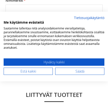
Nimimerkki
Tietosuojakäytäntö
Yhteenveto
Me käytämme evästeitä
Saatamme tallentaa niitä analysoidaksemme vierailijatietoja,
parannellaksemme sivustoamme, esittääksemme henkilökohtaista sisältöä
ja tarjotaksemme sinulle erinomaisen kokemuksen verkkosivustolla.
Arvostelu
Estämällä evästeet, poistat käytöstä osan sivuston käyttöä helpottavista
ominaisuuksista. Lisätietoja käyttämistämme evästeistä saat avaamalla
asetukset.
Hyväksy kaikki
Lähetä arvostelu
Estä kaikki
Säädä
LIITTYVÄT TUOTTEET