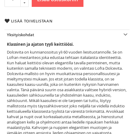
LISÄÄ TOIVELISTAAN
Yksityiskohdat
Klassinen ja ajaton tyyli keittiöösi.
Dolcevita on kunnianosoitus yli 60 vuoden liesituotannolle. Se on
Lofran mestariteos joka edustaa tehtaan italialaista identiteettiä.
Kun haluat keittiösi olevan elegantilla tavalla perinteinen, mutta
kuitenkin samalla teknisesti moderni, on valintasi Lofra Dolcevita.
Dolcevita-mallisto on hyvin muokattavissa persoonallisuutesi ja
mieltymystesi mukaan. Jos etsit jotain todella klassista, on se
kaasuliesi kaasu-uunilla, joka on kuitenkin nykyisin harvinainen
valinta. Tänä päivänä suurin osa asiakkaista valitsee hybridi version,
kaasulieden sähköuuneilla tai yhdistelmän kaasu, induktio,
sähköuunit. Mikäli kaasuliesi ei ole tarpeen tai tuttu, löytyy
mallistosta myös täyssähköversiot joko neljällä tai viidellä induktio
keittoalueella klassisesta tyylistä tai väreistä tinkimättä. Arvokkaat
kahvat ja nupit ovat korkealaatuista metalliseosta, ja hienostunut
analogisen kello ja ohjelmointi antaa liedelle ripauksen herkkää
maalaistyyliä. Kahvojen ja nuppien eleganttien muotojen ja
jämäkän otteen ansiosta, lieden ohjaaminen on vaivatonta.