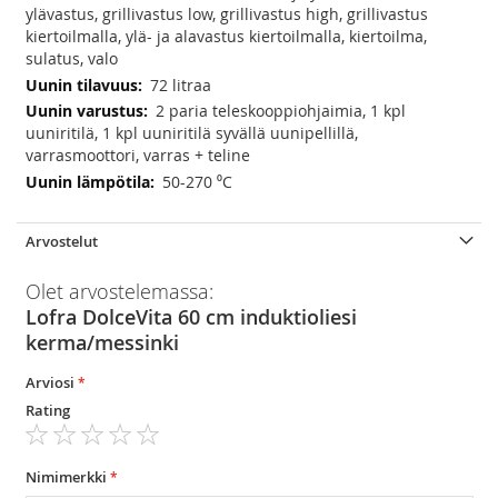
ylävastus, grillivastus low, grillivastus high, grillivastus
kiertoilmalla, ylä- ja alavastus kiertoilmalla, kiertoilma,
sulatus, valo
72 litraa
2 paria teleskooppiohjaimia, 1 kpl
uuniritilä, 1 kpl uuniritilä syvällä uunipellillä,
varrasmoottori, varras + teline
50-270 ⁰C
Arvostelut
Olet arvostelemassa:
Lofra DolceVita 60 cm induktioliesi
kerma/messinki
Arviosi
Rating
1
2
3
4
5
star
stars
stars
stars
stars
Nimimerkki