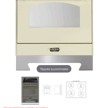
Täppää suuremmaksi
Ole ensimmäinen tuotteen arvostelija