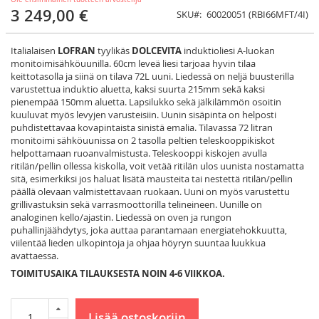
3 249,00 €
SKU
60020051 (RBI66MFT/4I)
Italialaisen
LOFRAN
tyylikäs
DOLCEVITA
induktioliesi A-luokan
monitoimisähköuunilla. 60cm leveä liesi tarjoaa hyvin tilaa
keittotasolla ja siinä on tilava 72L uuni. Liedessä on neljä buusterilla
varustettua induktio aluetta, kaksi suurta 215mm sekä kaksi
pienempää 150mm aluetta. Lapsilukko sekä jälkilämmön osoitin
kuuluvat myös levyjen varusteisiin. Uunin sisäpinta on helposti
puhdistettavaa kovapintaista sinistä emalia. Tilavassa 72 litran
monitoimi sähköuunissa on 2 tasolla peltien teleskooppikiskot
helpottamaan ruoanvalmistusta. Teleskooppi kiskojen avulla
ritilän/pellin ollessa kiskolla, voit vetää ritilän ulos uunista nostamatta
sitä, esimerkiksi jos haluat lisätä mausteita tai nestettä ritilän/pellin
päällä olevaan valmistettavaan ruokaan. Uuni on myös varustettu
grillivastuksin sekä varrasmoottorilla telineineen. Uunille on
analoginen kello/ajastin. Liedessä on oven ja rungon
puhallinjäähdytys, joka auttaa parantamaan energiatehokkuutta,
viilentää lieden ulkopintoja ja ohjaa höyryn suuntaa luukkua
avattaessa.
TOIMITUSAIKA TILAUKSESTA NOIN 4-6 VIIKKOA.
Lisää ostoskoriin