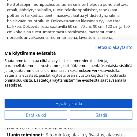
Keittotasojen monipuolisuus, uunin sininen helposti puhdistettava
emali, jäähdytyspuhallin, uunin teleskooppikiskot, tehokkaat
polttimet tai keittoalueet ilmaisevat laatua yhdistettynä silmiä
hivelevään muotoiluun. Dolcevita-sarjan klassinen tyyli on tätä
kaikkea. Dolcevita liesiä saatavilla 60 cm, 70 cm, 90 cm, 120 cm ja 150
cm kokoisina ruostumattomasta teräksestä, mattamustana,
norsunluunvalkoisena, meren sinisenä, laventelin sinisenä,
vihreänä, viininpunaisena, ja helmenvalkoisena messinki-, kromi- tai
Tietosuojakäytäntö
pronssiviimeistelyllä, 1, 2 tai 3 uunia Lofran Dolcevita sarja kattaa
Me käytämme evästeitä
satoja tuotteita tyyliteltyyn keittiöön. Pelkästään liesiä on nykyisin
jo yli 200 mallia. Lisäksi sarjasta löytyy sävy sävyyn esimerkiksi
Saatamme tallentaa niitä analysoidaksemme vierailijatietoja,
liesituulettimet, builtin ja range top keittimet, jääkaapit, pakastimet,
parannellaksemme sivustoamme, esittääksemme henkilökohtaista sisältöä
mikroaaltouunit, combi uunit, viinikaapit, lämpölaatikot,
ja tarjotaksemme sinulle erinomaisen kokemuksen verkkosivustolla.
Estämällä evästeet, poistat käytöstä osan sivuston käyttöä helpottavista
tiskikoneet, kahvinkeittimet, ruuan viilentimet, taustalevyt sekä
ominaisuuksista. Lisätietoja käyttämistämme evästeistä saat avaamalla
keittiön pienkoneet runsaine mahdollisuuksineen.
asetukset.
Se ei ole vain liesi. Dolcevita on elämäntapa.
Hyväksy kaikki
Lisätietoja
Lisätietoja
(lxsxk) 60 x 60 x 85(-90) cm
Estä kaikki
Säädä
4 induktio keittoaluetta - 2 x ø 150mm
(1600 W) , 2 x ø 215mm (2000 W)
9 toimintoa; ala- ja ylävastus, alavastus,