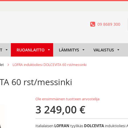
09 8689 300
IT
RUOANLAITTO
LÄMMITYS
VALAISTUS
det
LOFRA induktioliesi DOLCEVITA 60 rst/messinki
TA 60 rst/messinki
Ole ensimmäinen tuotteen arvostelija
3 249,00 €
Italialaisen
LOFRAN
tyylikäs
DOLCEVITA
induktioliesi 