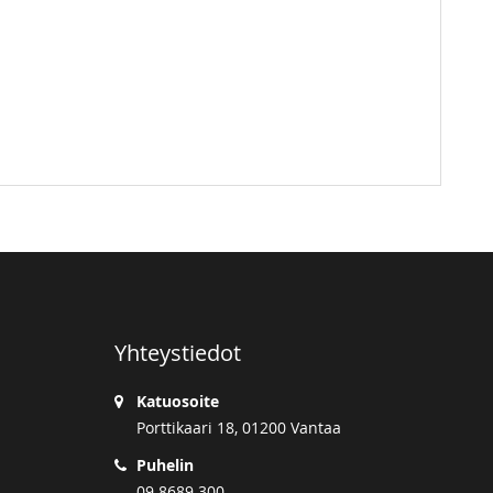
Yhteystiedot
Katuosoite
Porttikaari 18, 01200 Vantaa
Puhelin
09 8689 300