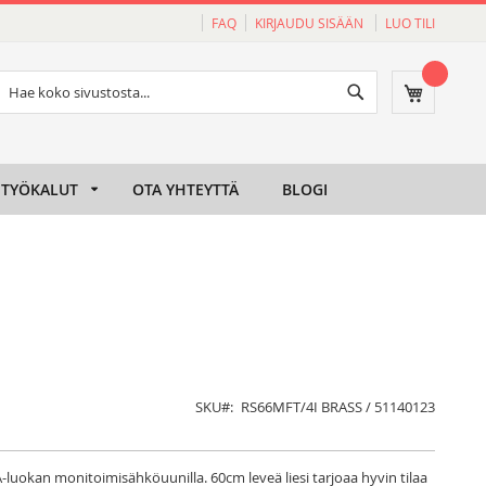
FAQ
KIRJAUDU SISÄÄN
LUO TILI
Haku
Ostoskori
Haku
TYÖKALUT
OTA YHTEYTTÄ
BLOGI
SKU
RS66MFT/4I BRASS / 51140123
A-luokan monitoimisähköuunilla. 60cm leveä liesi tarjoaa hyvin tilaa