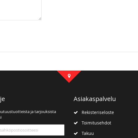
je
Asiakaspalvelu
uutuustuotteista ja tarjouksista
Rekisteriseloste
i
Toimitusehdot
mme:
Takuu