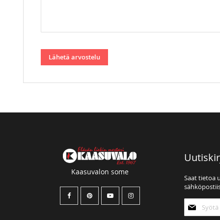
Lähetä arvostelu
Uutiskir
Kaasuvalon some
Saat tietoa 
sähköpostiis
Tilaa
uutiskirjee