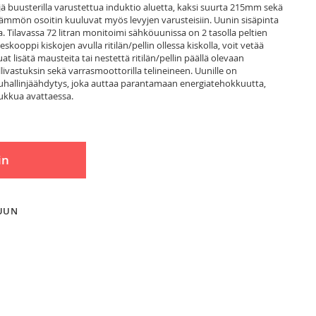
eljä buusterilla varustettua induktio aluetta, kaksi suurta 215mm sekä
ämmön osoitin kuuluvat myös levyjen varusteisiin. Uunin sisäpinta
. Tilavassa 72 litran monitoimi sähköuunissa on 2 tasolla peltien
ooppi kiskojen avulla ritilän/pellin ollessa kiskolla, voit vetää
at lisätä mausteita tai nestettä ritilän/pellin päällä olevaan
ivastuksin sekä varrasmoottorilla telineineen. Uunille on
puhallinjäähdytys, joka auttaa parantamaan energiatehokkuutta,
uukkua avattaessa.
in
LUUN