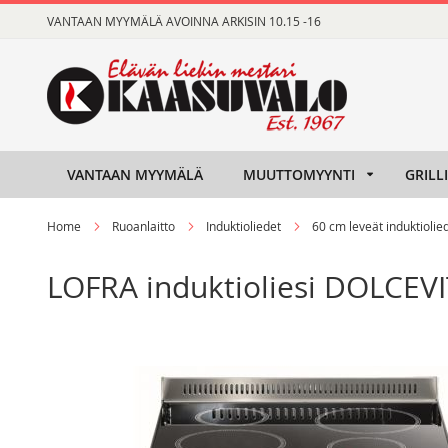
Skip
VANTAAN MYYMÄLÄ AVOINNA ARKISIN 10.15 -16
to
Content
VANTAAN MYYMÄLÄ
MUUTTOMYYNTI
GRILL
Home
Ruoanlaitto
Induktioliedet
60 cm leveät induktiolie
LOFRA induktioliesi DOLCEVI
Skip
Skip
to
to
the
the
end
beginning
of
of
the
the