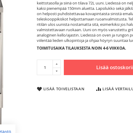
keittotasolla ja siinä on tilava 72L uuni. Liedessä on n
kaksi pienempää 150mm aluetta. Lapsilukko sekä jälkil
on helposti puhdistettavaa kovapintaista sinistä emalia
teleskooppikiskot helpottamaan ruoanvalmistusta. Telesk
ritilän ulos uunista nostamatta sitä, esimerkiksi jos halu
valmistettavaan ruokaan. Uuni on myös varustettu grill
analoginen kello/ajastin. Liedessä on oven ja rungon 
viilentää lieden ulkopintoja ja ohjaa höyryn suuntaa l
TOIMITUSAIKA TILAUKSESTA NOIN 4-6 VIIKKOA.
Lisää ostoskori
LISÄÄ TOIVELISTAAN
LISÄÄ VERTAI
ytäntö