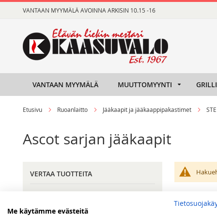
Skip
VANTAAN MYYMÄLÄ AVOINNA ARKISIN 10.15 -16
to
Content
VANTAAN MYYMÄLÄ
MUUTTOMYYNTI
GRILL
Etusivu
Ruoanlaitto
Jääkaapit ja jääkaappipakastimet
ST
Ascot sarjan jääkaapit
Hakueht
VERTAA TUOTTEITA
Sinulla ei vertailtavia tuotteita.
Tietosuojakä
Me käytämme evästeitä