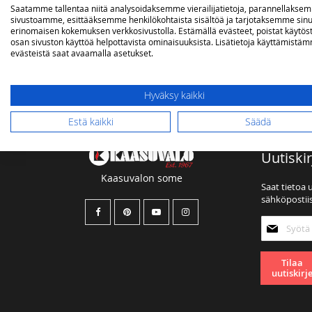
Saatamme tallentaa niitä analysoidaksemme vierailijatietoja, parannellakse
sivustoamme, esittääksemme henkilökohtaista sisältöä ja tarjotaksemme sinu
OMA TOIVELISTA
erinomaisen kokemuksen verkkosivustolla. Estämällä evästeet, poistat käytös
osan sivuston käyttöä helpottavista ominaisuuksista. Lisätietoja käyttämistä
evästeistä saat avaamalla asetukset.
Sinulla ei ole tuotteita toivelistallasi.
Hyväksy kaikki
Estä kaikki
Säädä
Uutiskir
Kaasuvalon some
Saat tietoa 
sähköpostiis
Tilaa
uutiskirjee
Tilaa
uutiskirj