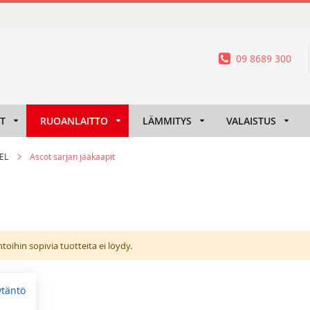
09 8689 300
IT
RUOANLAITTO
LÄMMITYS
VALAISTUS
EEL
Ascot sarjan jääkaapit
oihin sopivia tuotteita ei löydy.
ytäntö