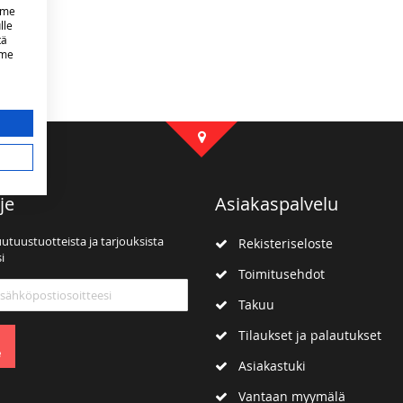
mme
lle
tä
mme
je
Asiakaspalvelu
uutuustuotteista ja tarjouksista
Rekisteriseloste
i
Toimitusehdot
mme:
Takuu
Tilaukset ja palautukset
e
Asiakastuki
Vantaan myymälä