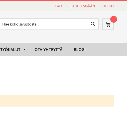
FAQ
KIRJAUDU SISÄÄN
LUO TILI
Haku
Ostoskori
Haku
TYÖKALUT
OTA YHTEYTTÄ
BLOGI