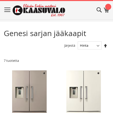
Skip
Haku
Os
to
Content
Genesi sarjan jääkaapit
Ase
Järjestä
las
jär
7
tuotetta