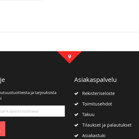
je
Asiakaspalvelu
uutuustuotteista ja tarjouksista
Rekisteriseloste
i
Toimitusehdot
mme:
Takuu
Tilaukset ja palautukset
e
Asiakastuki