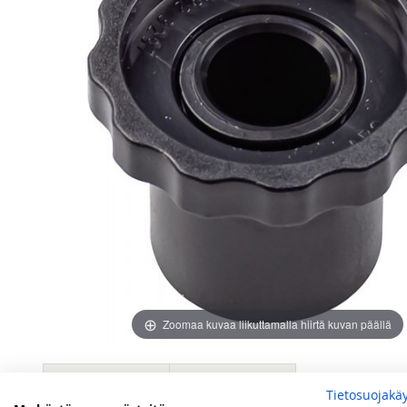
images
images
gallery
gallery
Zoomaa kuvaa liikuttamalla hiirtä kuvan päällä
Lisätietoja
Arvostelut
Tietosuojakä