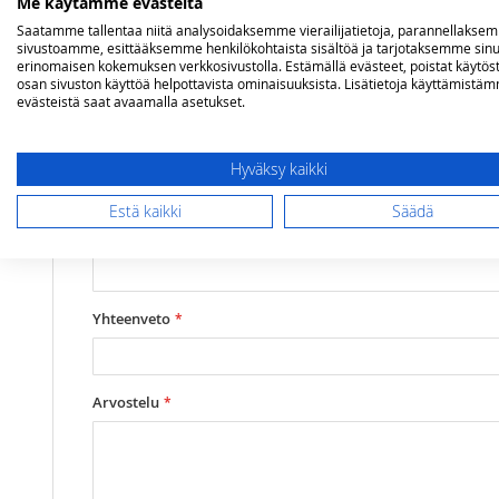
Me käytämme evästeitä
Saatamme tallentaa niitä analysoidaksemme vierailijatietoja, parannellakse
Lisätietoja
sivustoamme, esittääksemme henkilökohtaista sisältöä ja tarjotaksemme sinu
Mitat
pituus 3,9 cm, halkaisija 4,8 cm
Olet arvostelemassa:
erinomaisen kokemuksen verkkosivustolla. Estämällä evästeet, poistat käytös
Dometic varaosa jalka musta 48x39 mm
osan sivuston käyttöä helpottavista ominaisuuksista. Lisätietoja käyttämistä
evästeistä saat avaamalla asetukset.
Arviosi
Rating
Hyväksy kaikki
Estä kaikki
Säädä
1
2
3
4
5
star
stars
stars
stars
stars
Nimimerkki
Yhteenveto
Arvostelu