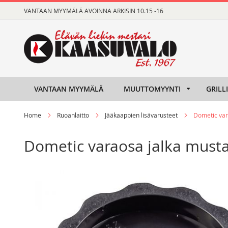
Skip
VANTAAN MYYMÄLÄ AVOINNA ARKISIN 10.15 -16
to
Content
VANTAAN MYYMÄLÄ
MUUTTOMYYNTI
GRILL
Home
Ruoanlaitto
Jääkaappien lisävarusteet
Dometic va
Dometic varaosa jalka mus
Skip
Skip
to
to
the
the
end
beginning
of
of
the
the