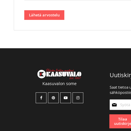
Lähetä arvostelu
Uutiskir
Kaasuvalon some
Saat tietoa 
sähköpostiis
Tilaa
uutiskirjee
Tilaa
uutiskirj