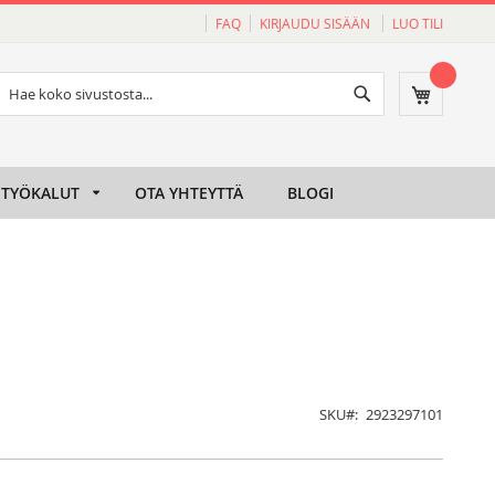
FAQ
KIRJAUDU SISÄÄN
LUO TILI
Haku
Ostoskori
Haku
TYÖKALUT
OTA YHTEYTTÄ
BLOGI
SKU
2923297101