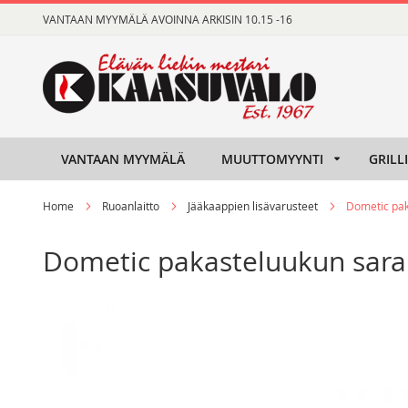
Skip
VANTAAN MYYMÄLÄ AVOINNA ARKISIN 10.15 -16
to
Content
VANTAAN MYYMÄLÄ
MUUTTOMYYNTI
GRILL
Home
Ruoanlaitto
Jääkaappien lisävarusteet
Dometic pa
Dometic pakasteluukun sar
Skip
Skip
to
to
the
the
end
beginning
of
of
the
the