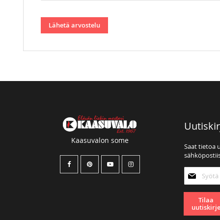
Lähetä arvostelu
Uutiskir
Kaasuvalon some
Saat tietoa 
sähköpostiis
Tilaa
uutiskirjee
Tilaa
uutiskirj