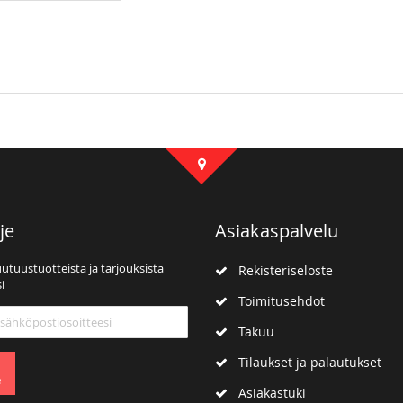
je
Asiakaspalvelu
uutuustuotteista ja tarjouksista
Rekisteriseloste
i
Toimitusehdot
mme:
Takuu
Tilaukset ja palautukset
e
Asiakastuki