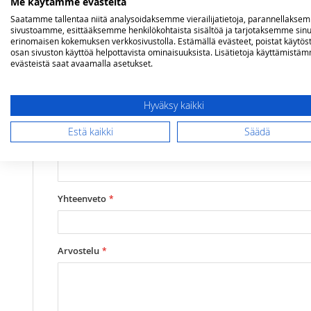
Me käytämme evästeitä
Saatamme tallentaa niitä analysoidaksemme vierailijatietoja, parannellakse
Lisätietoja
sivustoamme, esittääksemme henkilökohtaista sisältöä ja tarjotaksemme sinu
Mallit
Dometic RGE2100
Olet arvostelemassa:
erinomaisen kokemuksen verkkosivustolla. Estämällä evästeet, poistat käytös
Dometic pakasteluukun sarana RGE2100/
osan sivuston käyttöä helpottavista ominaisuuksista. Lisätietoja käyttämistä
evästeistä saat avaamalla asetukset.
Arviosi
Rating
Hyväksy kaikki
Estä kaikki
Säädä
1
2
3
4
5
star
stars
stars
stars
stars
Nimimerkki
Yhteenveto
Arvostelu