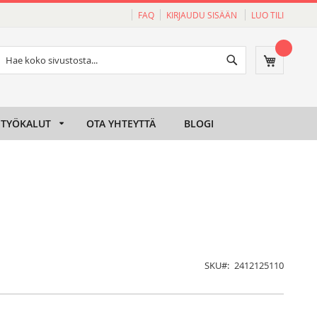
FAQ
KIRJAUDU SISÄÄN
LUO TILI
Haku
Ostoskori
Haku
TYÖKALUT
OTA YHTEYTTÄ
BLOGI
SKU
2412125110