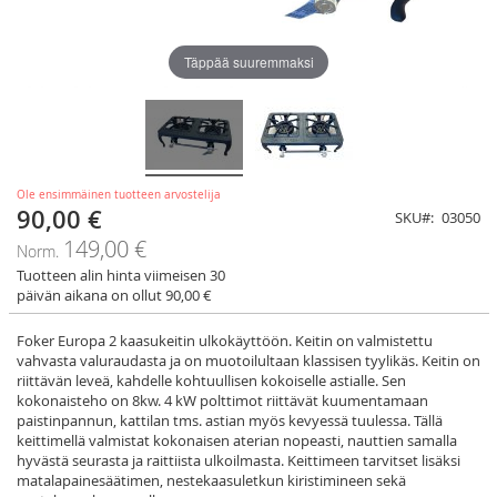
Täppää suuremmaksi
Ole ensimmäinen tuotteen arvostelija
90,00 €
Tarjoushinta
SKU
03050
149,00 €
Norm.
Tuotteen alin hinta viimeisen 30
päivän aikana on ollut 90,00 €
Foker Europa 2 kaasukeitin ulkokäyttöön. Keitin on valmistettu
vahvasta valuraudasta ja on muotoilultaan klassisen tyylikäs. Keitin on
riittävän leveä, kahdelle kohtuullisen kokoiselle astialle. Sen
kokonaisteho on 8kw. 4 kW polttimot riittävät kuumentamaan
paistinpannun, kattilan tms. astian myös kevyessä tuulessa. Tällä
keittimellä valmistat kokonaisen aterian nopeasti, nauttien samalla
hyvästä seurasta ja raittiista ulkoilmasta. Keittimeen tarvitset lisäksi
matalapainesäätimen, nestekaasuletkun kiristimineen sekä