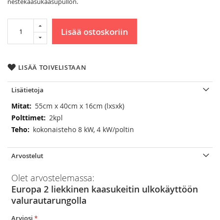
nestekaasukaasupullon.
Lisää ostoskoriin
LISÄÄ TOIVELISTAAN
Lisätietoja
Lisätietoja
55cm x 40cm x 16cm (lxsxk)
2kpl
kokonaisteho 8 kW, 4 kW/poltin
Arvostelut
Olet arvostelemassa:
Europa 2 liekkinen kaasukeitin ulkokäyttöön
valurautarungolla
Arviosi