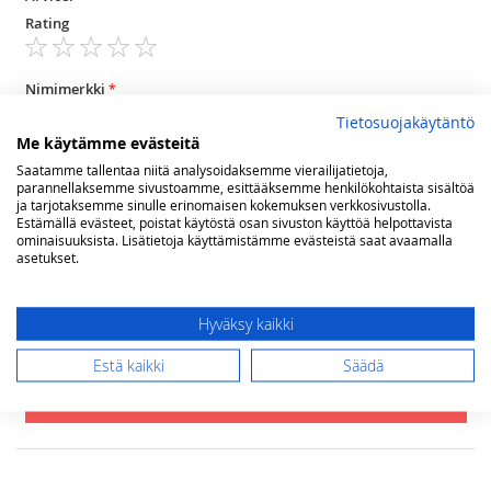
Rating
1
2
3
4
5
star
stars
stars
stars
stars
Nimimerkki
Tietosuojakäytäntö
Me käytämme evästeitä
Saatamme tallentaa niitä analysoidaksemme vierailijatietoja,
Yhteenveto
parannellaksemme sivustoamme, esittääksemme henkilökohtaista sisältöä
ja tarjotaksemme sinulle erinomaisen kokemuksen verkkosivustolla.
Estämällä evästeet, poistat käytöstä osan sivuston käyttöä helpottavista
ominaisuuksista. Lisätietoja käyttämistämme evästeistä saat avaamalla
Arvostelu
asetukset.
Hyväksy kaikki
Estä kaikki
Säädä
Lähetä arvostelu