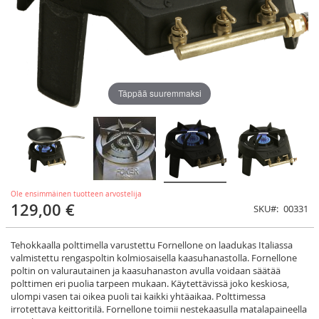
Täppää suuremmaksi
Ole ensimmäinen tuotteen arvostelija
129,00 €
SKU
00331
Tehokkaalla polttimella varustettu Fornellone on laadukas Italiassa
valmistettu rengaspoltin kolmiosaisella kaasuhanastolla. Fornellone
poltin on valurautainen ja kaasuhanaston avulla voidaan säätää
polttimen eri puolia tarpeen mukaan. Käytettävissä joko keskiosa,
ulompi vasen tai oikea puoli tai kaikki yhtäaikaa. Polttimessa
irrotettava keittoritilä. Fornellone toimii nestekaasulla matalapaineella