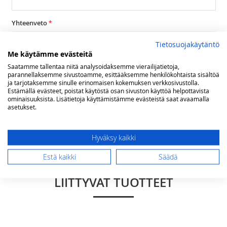
Yhteenveto
Tietosuojakäytäntö
Me käytämme evästeitä
Arvostelu
Saatamme tallentaa niitä analysoidaksemme vierailijatietoja,
parannellaksemme sivustoamme, esittääksemme henkilökohtaista sisältöä
ja tarjotaksemme sinulle erinomaisen kokemuksen verkkosivustolla.
Estämällä evästeet, poistat käytöstä osan sivuston käyttöä helpottavista
ominaisuuksista. Lisätietoja käyttämistämme evästeistä saat avaamalla
asetukset.
Lähetä arvostelu
Hyväksy kaikki
Estä kaikki
Säädä
LIITTYVÄT TUOTTEET