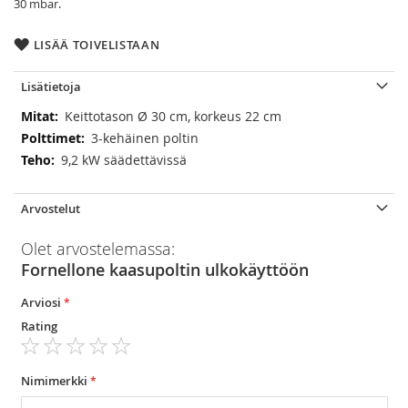
30 mbar.
LISÄÄ TOIVELISTAAN
Lisätietoja
Lisätietoja
Keittotason Ø 30 cm, korkeus 22 cm
3-kehäinen poltin
9,2 kW säädettävissä
Arvostelut
Olet arvostelemassa:
Fornellone kaasupoltin ulkokäyttöön
Arviosi
Rating
1
2
3
4
5
star
stars
stars
stars
stars
Nimimerkki