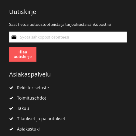
Uutiskirje
Saat tietoa uutuustuotteista ja tarjouksista sähköpostiisi
Tilaa
uutiskirjeemme:
Tilaa
uutiskirje
Asiakaspalvelu
Rekisteriseloste
Toimitusehdot
Takuu
Tilaukset ja palautukset
Asiakastuki