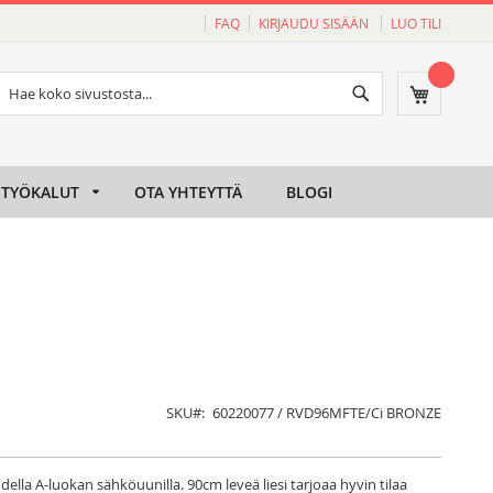
FAQ
KIRJAUDU SISÄÄN
LUO TILI
Haku
Ostoskori
Haku
TYÖKALUT
OTA YHTEYTTÄ
BLOGI
SKU
60220077 / RVD96MFTE/Ci BRONZE
della A-luokan sähköuunilla. 90cm leveä liesi tarjoaa hyvin tilaa