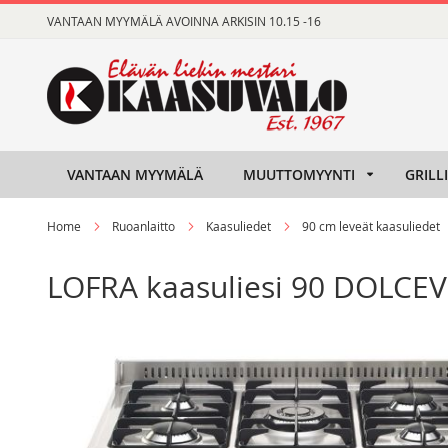
Skip
VANTAAN MYYMÄLÄ AVOINNA ARKISIN 10.15 -16
to
Content
VANTAAN MYYMÄLÄ
MUUTTOMYYNTI
GRILL
Home
Ruoanlaitto
Kaasuliedet
90 cm leveät kaasuliedet
LOFRA kaasuliesi 90 DOLCEVI
Skip
Skip
to
to
the
the
end
beginning
of
of
the
the