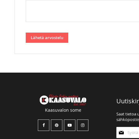
Lähetä arvostelu
Uutiskir
Kaasuvalon some
Saat tietoa 
sähköpostiis
Tilaa
uutiskirjee