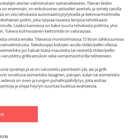
uokalajin aterian valmistuksen samanaikaisesti. Tilavan lieden
 on enemmän, on erikokoisten astioiden asettelu ja siirtely tasolla
sä on viisi tehokasta automaattisytytyksellä ja liekinvarmistimella
ikehäinen poltin, joka tarjoaa tasaista lämpöä tehokkaasti
nnulle. Lisäksi kannessa on kaksi suurta tehokasta poltinta, yksi
n. Tukeva kolmiosainen keittoritilä on valurautaa.
sta sinistä emalia. Tilavassa monitoimisessa 72 litran sähköuunissa
anvalmistusta. Teleskooppi kiskojen avulla ritilän/pellin ollessa
 esimerkiksi jos haluat lisätä mausteita tai nestettä ritilän/pellin
arustettu grillivastuksin sekä varrasmoottorilla telineineen.
 syvempi ja se on varustettu perinteisin ylä, ala ja grilli
in soveltuva esimerkiksi lasagnen, patojen, kalan tai esimerkiksi
 Liedessä on oven ja rungon puhallinjäähdytys, joka auttaa
opintoja ja ohjaa höyryn suuntaa luukkua avattaessa.
in
LUUN