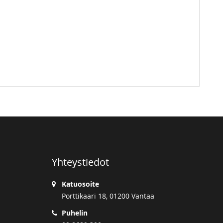
Yhteystiedot
Katuosoite
Porttikaari 18, 01200 Vantaa
Puhelin