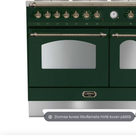
images
images
gallery
gallery
Zoomaa kuvaa liikuttamalla hiirtä kuvan päällä