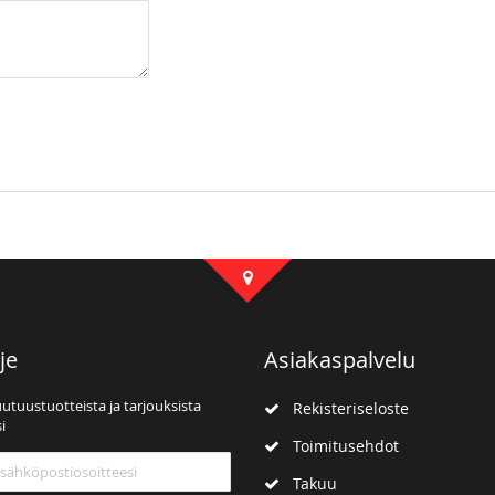
je
Asiakaspalvelu
uutuustuotteista ja tarjouksista
Rekisteriseloste
i
Toimitusehdot
mme:
Takuu