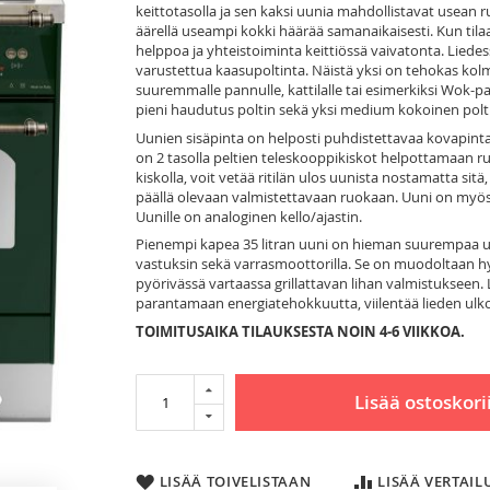
keittotasolla ja sen kaksi uunia mahdollistavat usean r
äärellä useampi kokki häärää samanaikaisesti. Kun tilaa
helppoa ja yhteistoiminta keittiössä vaivatonta. Liedes
varustettua kaasupoltinta. Näistä yksi on tehokas kolm
suuremmalle pannulle, kattilalle tai esimerkiksi Wok-pa
pieni haudutus poltin sekä yksi medium kokoinen polti
Uunien sisäpinta on helposti puhdistettavaa kovapintai
on 2 tasolla peltien teleskooppikiskot helpottamaan ruo
kiskolla, voit vetää ritilän ulos uunista nostamatta sitä,
päällä olevaan valmistettavaan ruokaan. Uuni on myös v
Uunille on analoginen kello/ajastin.
Pienempi kapea 35 litran uuni on hieman suurempaa uunia
vastuksin sekä varrasmoottorilla. Se on muodoltaan hyv
pyörivässä vartaassa grillattavan lihan valmistukseen.
parantamaan energiatehokkuutta, viilentää lieden ulk
TOIMITUSAIKA TILAUKSESTA NOIN 4-6 VIIKKOA.
Lisää ostoskori
LISÄÄ TOIVELISTAAN
LISÄÄ VERTAI