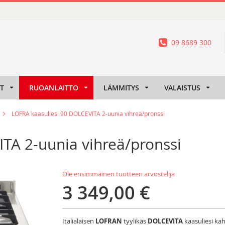
09 8689 300
IT
RUOANLAITTO
LÄMMITYS
VALAISTUS
LOFRA kaasuliesi 90 DOLCEVITA 2-uunia vihreä/pronssi
TA 2-uunia vihreä/pronssi
Ole ensimmäinen tuotteen arvostelija
3 349,00 €
Italialaisen
LOFRAN
tyylikäs
DOLCEVITA
kaasuliesi kah