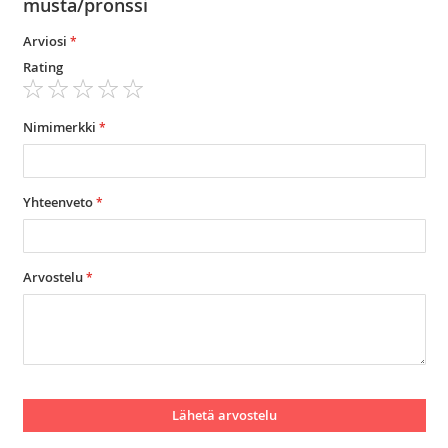
musta/pronssi
Arviosi
Rating
1
2
3
4
5
star
stars
stars
stars
stars
Nimimerkki
Yhteenveto
Arvostelu
Lähetä arvostelu