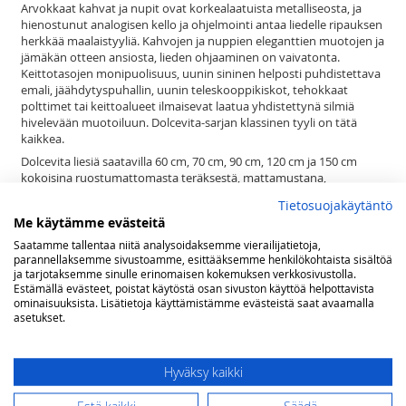
Arvokkaat kahvat ja nupit ovat korkealaatuista metalliseosta, ja
hienostunut analogisen kello ja ohjelmointi antaa liedelle ripauksen
herkkää maalaistyyliä. Kahvojen ja nuppien eleganttien muotojen ja
jämäkän otteen ansiosta, lieden ohjaaminen on vaivatonta.
Keittotasojen monipuolisuus, uunin sininen helposti puhdistettava
emali, jäähdytyspuhallin, uunin teleskooppikiskot, tehokkaat
polttimet tai keittoalueet ilmaisevat laatua yhdistettynä silmiä
hivelevään muotoiluun. Dolcevita-sarjan klassinen tyyli on tätä
kaikkea.
Dolcevita liesiä saatavilla 60 cm, 70 cm, 90 cm, 120 cm ja 150 cm
kokoisina ruostumattomasta teräksestä, mattamustana,
norsunluunvalkoisena, meren sinisenä, laventelin sinisenä,
Tietosuojakäytäntö
vihreänä, viininpunaisena, ja helmenvalkoisena messinki-, kromi- tai
Me käytämme evästeitä
pronssiviimeistelyllä, 1, 2 tai 3 uunia
Saatamme tallentaa niitä analysoidaksemme vierailijatietoja,
Lofran Dolcevita sarja kattaa satoja tuotteita tyyliteltyyn keittiöön.
parannellaksemme sivustoamme, esittääksemme henkilökohtaista sisältöä
Pelkästään liesiä on nykyisin jo yli 200 mallia. Lisäksi sarjasta löytyy
ja tarjotaksemme sinulle erinomaisen kokemuksen verkkosivustolla.
sävy sävyyn esimerkiksi liesituulettimet, builtin ja range top
Estämällä evästeet, poistat käytöstä osan sivuston käyttöä helpottavista
keittimet, jääkaapit, pakastimet, mikroaaltouunit, combi uunit,
ominaisuuksista. Lisätietoja käyttämistämme evästeistä saat avaamalla
viinikaapit, lämpölaatikot, tiskikoneet, kahvinkeittimet, ruuan
asetukset.
viilentimet, taustalevyt sekä keittiön pienkoneet runsaine
mahdollisuuksineen.
Se ei ole vain liesi. Dolcevita on elämäntapa.
Hyväksy kaikki