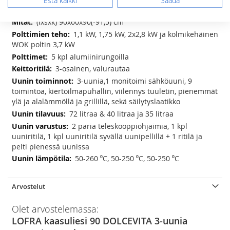
Estä kaikki
Säädä
Lisätietoja
Lisätietoja
(lxsxk) 90x60x90(-91,5) cm
1,1 kW, 1,75 kW, 2x2,8 kW ja kolmikehäinen
WOK poltin 3,7 kW
5 kpl alumiinirungoilla
3-osainen, valurautaa
3-uunia,1 monitoimi sähköuuni, 9
toimintoa, kiertoilmapuhallin, viilennys tuuletin, pienemmät
ylä ja alalämmöllä ja grillillä, sekä säilytyslaatikko
72 litraa & 40 litraa ja 35 litraa
2 paria teleskooppiohjaimia, 1 kpl
uuniritilä, 1 kpl uuniritilä syvällä uunipellillä + 1 ritilä ja
pelti pienessä uunissa
50-260 ⁰C, 50-250 ⁰C, 50-250 ⁰C
Arvostelut
Olet arvostelemassa:
LOFRA kaasuliesi 90 DOLCEVITA 3-uunia