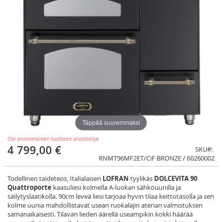
Täppää suuremmaksi
Ole ensimmäinen tuotteen arvostelija
4 799,00 €
SKU
RNMT96MF2ET/CiF BRONZE / 60260002
Todellinen taideteos, Italialaisen
LOFRAN
tyylikäs
DOLCEVITA 90
Quattroporte
kaasuliesi kolmella A-luokan sähköuunilla ja
säilytyslaatikolla. 90cm leveä liesi tarjoaa hyvin tilaa keittotasolla ja sen
kolme uunia mahdollistavat usean ruokalajin aterian valmistuksen
samanaikaisesti. Tilavan lieden äärellä useampikin kokki häärää