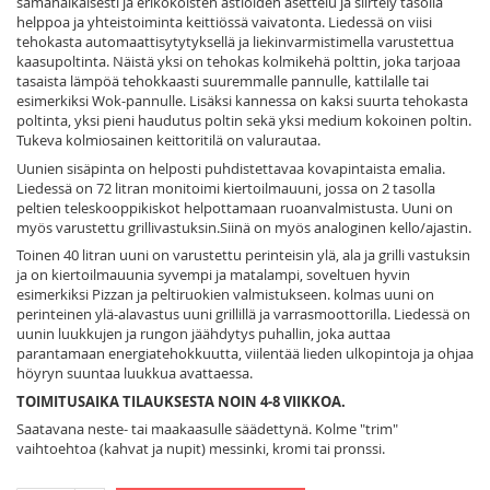
samanaikaisesti ja erikokoisten astioiden asettelu ja siirtely tasolla
helppoa ja yhteistoiminta keittiössä vaivatonta. Liedessä on viisi
tehokasta automaattisytytyksellä ja liekinvarmistimella varustettua
kaasupoltinta. Näistä yksi on tehokas kolmikehä polttin, joka tarjoaa
tasaista lämpöä tehokkaasti suuremmalle pannulle, kattilalle tai
esimerkiksi Wok-pannulle. Lisäksi kannessa on kaksi suurta tehokasta
poltinta, yksi pieni haudutus poltin sekä yksi medium kokoinen poltin.
Tukeva kolmiosainen keittoritilä on valurautaa.
Uunien sisäpinta on helposti puhdistettavaa kovapintaista emalia.
Liedessä on 72 litran monitoimi kiertoilmauuni, jossa on 2 tasolla
peltien teleskooppikiskot helpottamaan ruoanvalmistusta. Uuni on
myös varustettu grillivastuksin.Siinä on myös analoginen kello/ajastin.
Toinen 40 litran uuni on varustettu perinteisin ylä, ala ja grilli vastuksin
ja on kiertoilmauunia syvempi ja matalampi, soveltuen hyvin
esimerkiksi Pizzan ja peltiruokien valmistukseen. kolmas uuni on
perinteinen ylä-alavastus uuni grillillä ja varrasmoottorilla. Liedessä on
uunin luukkujen ja rungon jäähdytys puhallin, joka auttaa
parantamaan energiatehokkuutta, viilentää lieden ulkopintoja ja ohjaa
höyryn suuntaa luukkua avattaessa.
TOIMITUSAIKA TILAUKSESTA NOIN 4-8 VIIKKOA.
Saatavana neste- tai maakaasulle säädettynä. Kolme "trim"
vaihtoehtoa (kahvat ja nupit) messinki, kromi tai pronssi.