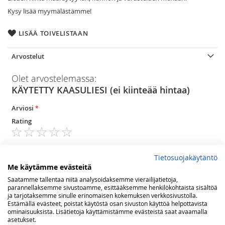
Kysy lisää myymälästämme!
LISÄÄ TOIVELISTAAN
Arvostelut
Olet arvostelemassa:
KÄYTETTY KAASULIESI (ei kiinteää hintaa)
Arviosi
Rating
1
2
3
4
5
star
stars
stars
stars
stars
Nimimerkki
Tietosuojakäytäntö
Me käytämme evästeitä
Saatamme tallentaa niitä analysoidaksemme vierailijatietoja,
parannellaksemme sivustoamme, esittääksemme henkilökohtaista sisältöä
Yhteenveto
ja tarjotaksemme sinulle erinomaisen kokemuksen verkkosivustolla.
Estämällä evästeet, poistat käytöstä osan sivuston käyttöä helpottavista
ominaisuuksista. Lisätietoja käyttämistämme evästeistä saat avaamalla
asetukset.