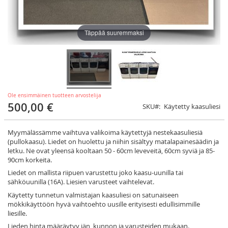
Täppää suuremmaksi
Ole ensimmäinen tuotteen arvostelija
500,00 €
SKU
Käytetty kaasuliesi
Myymälässämme vaihtuva valikoima käytettyjä nestekaasuliesiä
(pullokaasu). Liedet on huolettu ja niihin sisältyy matalapainesäädin ja
letku. Ne ovat yleensä kooltaan 50 - 60cm leveveitä, 60cm syviä ja 85-
90cm korkeita.
Liedet on mallista riipuen varustettu joko kaasu-uunilla tai
sähköuunilla (16A). Liesien varusteet vaihtelevat.
Käytetty tunnetun valmistajan kaasuliesi on satunaiseen
mökkikäyttöön hyvä vaihtoehto uusille erityisesti edullisimmille
liesille.
Lieden hinta määräytyy iän, kunnon ja varusteiden mukaan.