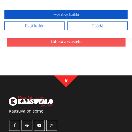
Arvostelu
Hyväksy kaikki
Estä kaikki
Säädä
Lähetä arvostelu
Kaasuvalon some