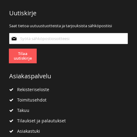
Uutiskirje
Saat tietoa uutuustuotteista ja tarjouksista sähköpostiisi
Tilaa
uutiskirjeemme:
Tilaa
uutiskirje
Asiakaspalvelu
Rekisteriseloste
Toimitusehdot
Takuu
Tilaukset ja palautukset
Asiakastuki