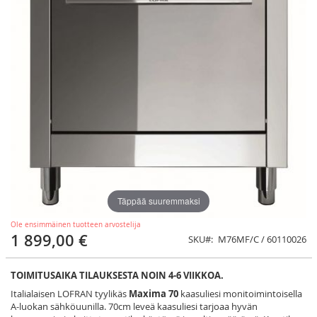
Täppää suuremmaksi
Ole ensimmäinen tuotteen arvostelija
1 899,00 €
SKU
M76MF/C / 60110026
TOIMITUSAIKA TILAUKSESTA NOIN 4-6 VIIKKOA.
Italialaisen LOFRAN tyylikäs
Maxima 70
kaasuliesi monitoimintoisella
A-luokan sähköuunilla. 70cm leveä kaasuliesi tarjoaa hyvän