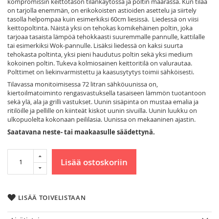
kompromissin keittotason tilankäytössä ja poltin määrässä. Kun tilaa
on tarjolla enemmän, on erikokoisten astioiden asettelu ja siirtely
tasolla helpompaa kuin esimerkiksi 60cm liesissä. Liedessä on viisi
keittopoltinta. Näistä yksi on tehokas komikehäinen poltin, joka
tarjoaa tasaista lämpöä tehokkaasti suuremmalle pannulle, kattilalle
tai esimerkiksi Wok-pannulle. Lisäksi liedessä on kaksi suurta
tehokasta poltinta, yksi pieni haudutus poltin sekä yksi medium
kokoinen poltin. Tukeva kolmiosainen keittoritilä on valurautaa.
Polttimet on liekinvarmistettu ja kaasusytytys toimii sähköisesti.
Tilavassa monitoimisessa 72 litran sähköuunissa on,
kiertoilmatoiminto rengasvastuksella tasaiseen lämmön tuotantoon
sekä ylä, ala ja grilli vastukset. Uunin sisäpinta on mustaa emalia ja
ritilöille ja pellille on kiinteät kiskot uunin sivuilla. Uunin luukku on
ulkopuolelta kokonaan peililasia. Uunissa on mekaaninen ajastin.
Saatavana neste- tai maakaasulle säädettynä.
Lisää ostoskoriin
LISÄÄ TOIVELISTAAN