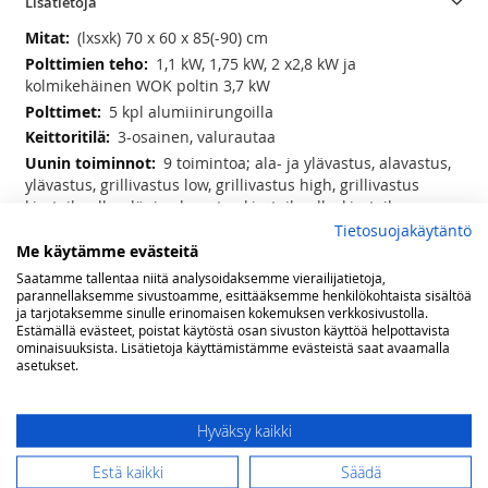
Lisätietoja
Lisätietoja
(lxsxk) 70 x 60 x 85(-90) cm
1,1 kW, 1,75 kW, 2 x2,8 kW ja
kolmikehäinen WOK poltin 3,7 kW
5 kpl alumiinirungoilla
3-osainen, valurautaa
9 toimintoa; ala- ja ylävastus, alavastus,
ylävastus, grillivastus low, grillivastus high, grillivastus
kiertoilmalla, ylä- ja alavastus kiertoilmalla, kiertoilma,
sulatus, valo
Tietosuojakäytäntö
Me käytämme evästeitä
72 litraa
Saatamme tallentaa niitä analysoidaksemme vierailijatietoja,
1 kpl uuniritilä, 1 kpl uuniritilä syvällä
parannellaksemme sivustoamme, esittääksemme henkilökohtaista sisältöä
uunipellillä, 1pari teleskooppi kiskoja
ja tarjotaksemme sinulle erinomaisen kokemuksen verkkosivustolla.
50-240°C
Estämällä evästeet, poistat käytöstä osan sivuston käyttöä helpottavista
ominaisuuksista. Lisätietoja käyttämistämme evästeistä saat avaamalla
asetukset.
Arvostelut
Hyväksy kaikki
Olet arvostelemassa:
LOFRA kaasuliesi 70 MAXIMA sähköuunilla, rst
Estä kaikki
Säädä