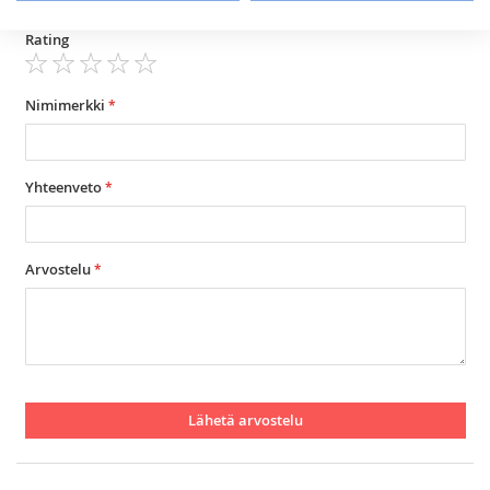
Arviosi
Rating
1
2
3
4
5
star
stars
stars
stars
stars
Nimimerkki
Yhteenveto
Arvostelu
Lähetä arvostelu