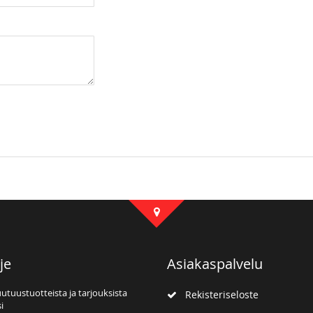
je
Asiakaspalvelu
uutuustuotteista ja tarjouksista
Rekisteriseloste
i