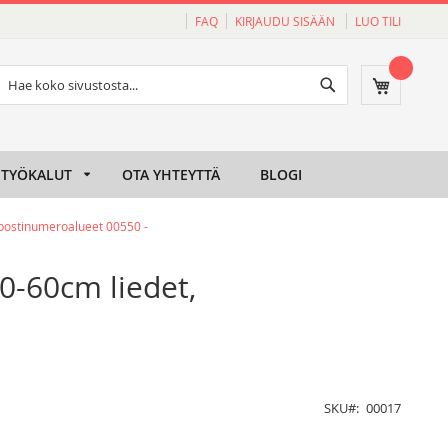
FAQ
KIRJAUDU SISÄÄN
LUO TILI
Haku
Ostoskori
Haku
TYÖKALUT
OTA YHTEYTTÄ
BLOGI
postinumeroalueet 00550 -
-60cm liedet,
SKU
00017