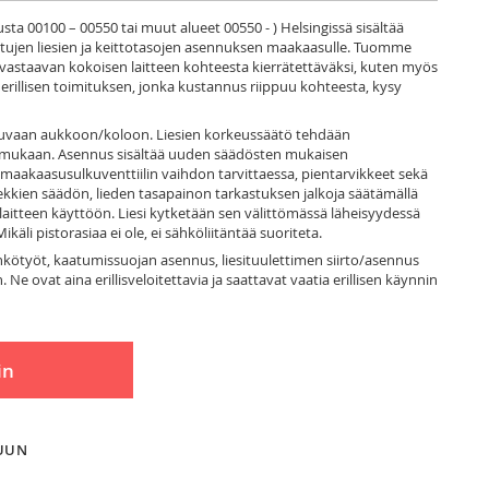
a 00100 – 00550 tai muut alueet 00550 - ) Helsingissä sisältää
ttujen liesien ja keittotasojen asennuksen maakaasulle. Tuomme
astaavan kokoisen laitteen kohteesta kierrätettäväksi, kuten myös
a erillisen toimituksen, jonka kustannus riippuu kohteesta, kysy
oveltuvaan aukkoon/koloon. Liesien korkeussäätö tehdään
 mukaan. Asennus sisältää uuden säädösten mukaisen
maakaasusulkuventtiilin vaihdon tarvittaessa, pientarvikkeet sekä
liekkien säädön, lieden tasapainon tarkastuksen jalkoja säätämällä
aitteen käyttöön. Liesi kytketään sen välittömässä läheisyydessä
käli pistorasiaa ei ole, ei sähköliitäntää suoriteta.
hkötyöt, kaatumissuojan asennus, liesituulettimen siirto/asennus
 Ne ovat aina erillisveloitettavia ja saattavat vaatia erillisen käynnin
in
LUUN