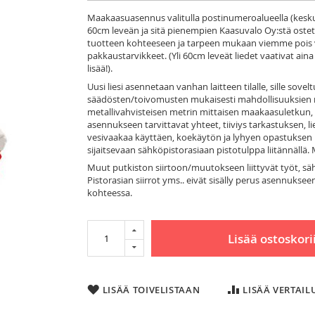
Maakaasuasennus valitulla postinumeroalueella (keskust
60cm leveän ja sitä pienempien Kaasuvalo Oy:stä oste
tuotteen kohteeseen ja tarpeen mukaan viemme pois v
pakkaustarvikkeet. (Yli 60cm leveät liedet vaativat ain
lisää!).
Uusi liesi asennetaan vanhan laitteen tilalle, sille s
säädösten/toivomusten mukaisesti mahdollisuuksien
metallivahvisteisen metrin mittaisen maakaasuletkun, 
asennukseen tarvittavat yhteet, tiiviys tarkastuksen, 
vesivaakaa käyttäen, koekäytön ja lyhyen opastuksen l
sijaitsevaan sähköpistorasiaan pistotulppa liitännällä. Mi
Muut putkiston siirtoon/muutokseen liittyvät työt, sä
Pistorasian siirrot yms.. eivät sisälly perus asennukseen.
kohteessa.
Lisää ostoskori
LISÄÄ TOIVELISTAAN
LISÄÄ VERTAI