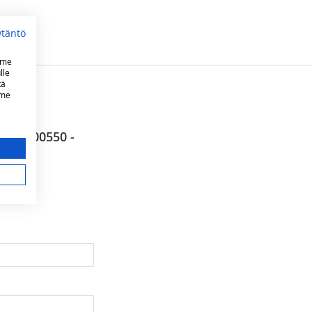
ytäntö
mme
lle
tä
mme
kaan
Helsingissä, 50-60cm liedet, postinumeroalueet 00550 -