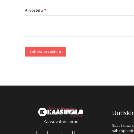
Arvostelu
Lähetä arvostelu
Uutiskir
Kaasuvalon some
Saat tietoa 
sähköpostiis