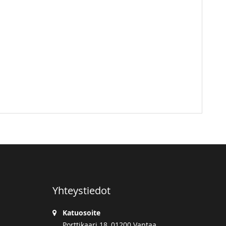
Yhteystiedot
Katuosoite
Porttikaari 18, 01200 Vantaa