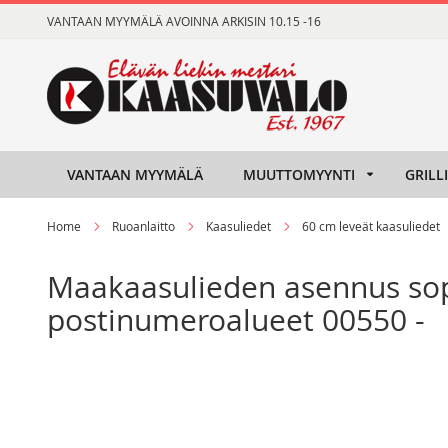
Skip
VANTAAN MYYMÄLÄ AVOINNA ARKISIN 10.15 -16
to
Content
VANTAAN MYYMÄLÄ
MUUTTOMYYNTI
GRILL
Home
Ruoanlaitto
Kaasuliedet
60 cm leveät kaasuliedet
Maakaasulieden asennus sop
postinumeroalueet 00550 -
Skip
Skip
to
to
the
the
end
beginning
of
of