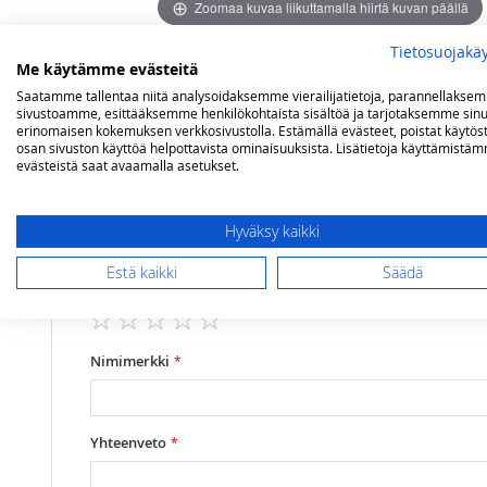
Zoomaa kuvaa liikuttamalla hiirtä kuvan päällä
Tietosuojakä
Me käytämme evästeitä
Arvostelut
Saatamme tallentaa niitä analysoidaksemme vierailijatietoja, parannellakse
sivustoamme, esittääksemme henkilökohtaista sisältöä ja tarjotaksemme sinu
erinomaisen kokemuksen verkkosivustolla. Estämällä evästeet, poistat käytös
osan sivuston käyttöä helpottavista ominaisuuksista. Lisätietoja käyttämistä
Olet arvostelemassa:
evästeistä saat avaamalla asetukset.
Maakaasulieden asennus sopimuksen mu
Hyväksy kaikki
Arviosi
Estä kaikki
Säädä
Rating
1
2
3
4
5
star
stars
stars
stars
stars
Nimimerkki
Yhteenveto