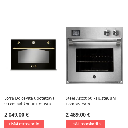
las
jär
Lofra DolceVita upotettava
Steel Ascot 60 kalusteuuni
90 cm sähköuuni, musta
CombiSteam
2 049,00 €
2 489,00 €
Lisää ostoskoriin
Lisää ostoskoriin