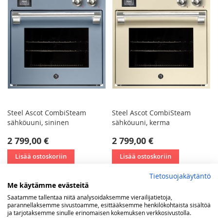
Steel Ascot CombiSteam
Steel Ascot CombiSteam
sähköuuni, sininen
sähköuuni, kerma
2 799,00 €
2 799,00 €
Lisää ostoskoriin
Lisää ostoskoriin
Tietosuojakäytäntö
Me käytämme evästeitä
Saatamme tallentaa niitä analysoidaksemme vierailijatietoja,
parannellaksemme sivustoamme, esittääksemme henkilökohtaista sisältöä
ja tarjotaksemme sinulle erinomaisen kokemuksen verkkosivustolla.