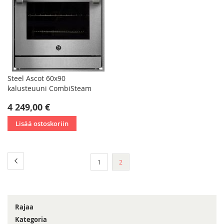
Steel Ascot 60x90
kalusteuuni CombiSteam
4 249,00 €
Lisää ostoskoriin
Sivu
Sivu
Edellinen
Sivu
You're
1
2
currently
reading
page
Rajaa
Kategoria