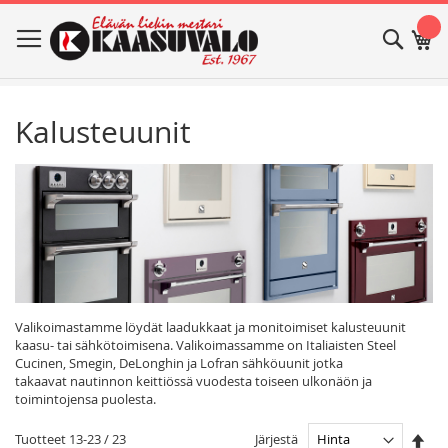
Skip
Haku
Os
to
Content
Kalusteuunit
Valikoimastamme löydät laadukkaat ja monitoimiset kalusteuunit
kaasu- tai sähkötoimisena. Valikoimassamme on Italiaisten Steel
Cucinen, Smegin, DeLonghin ja Lofran sähköuunit jotka
takaavat
nautinnon keittiössä vuodesta toiseen ulkonäön ja
toimintojensa puolesta.
Ase
Järjestä
Tuotteet
13
-
23
/
23