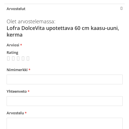
Arvostelut
Olet arvostelemassa:
Lofra DolceVita upotettava 60 cm kaasu-uuni,
kerma
Arviosi
Rating
1
2
3
4
5
star
stars
stars
stars
stars
Nimimerkki
Yhteenveto
Arvostelu