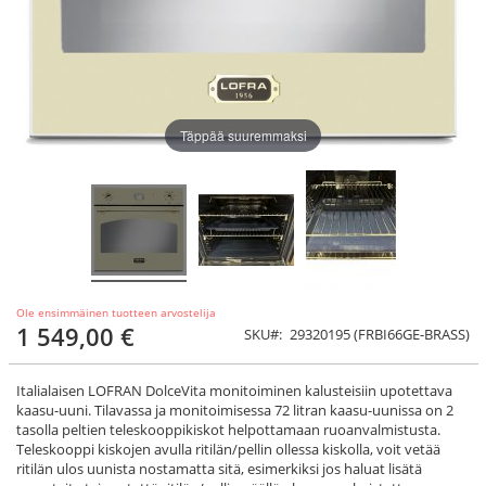
Täppää suuremmaksi
Ole ensimmäinen tuotteen arvostelija
1 549,00 €
SKU
29320195 (FRBI66GE-BRASS)
Italialaisen LOFRAN DolceVita monitoiminen kalusteisiin upotettava
kaasu-uuni. Tilavassa ja monitoimisessa 72 litran kaasu-uunissa on 2
tasolla peltien teleskooppikiskot helpottamaan ruoanvalmistusta.
Teleskooppi kiskojen avulla ritilän/pellin ollessa kiskolla, voit vetää
ritilän ulos uunista nostamatta sitä, esimerkiksi jos haluat lisätä