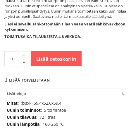
mausteita tai nestettä ritilän/pellin päällä olevaan valmistettavaan
ruokaan. Uunin etupanelissa on analoginen ajastin/kello. Uunissa on
rungon puhallinjäähdytys. Uunin mukana toimitetaan kaksi uuniritilää
ja yksi uunipelti. Saatavana neste- tai maakaasulle säädettynä.
Liesi ei sovellu sähköttömään tilaan vaan vaatii sähköverkkoon
kytkemisen.
TOIMITUSAIKA TILAUKSESTA 4-8 VIIKKOA.
Lisää ostoskoriin
LISÄÄ TOIVELISTAAN
Lisätietoja
Lisätietoja
(lxsxk) 59,4x52,6x59,4
5 toimintoa
72 litraa
160-260 °C