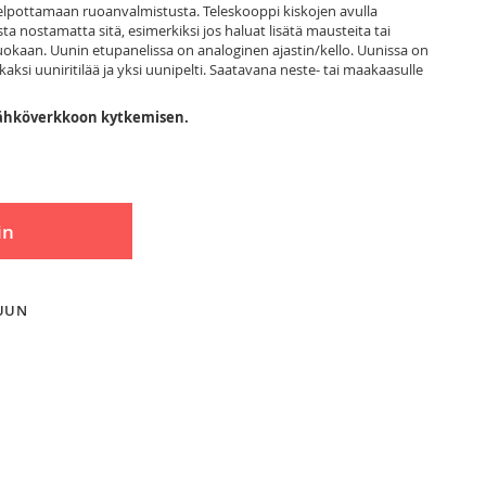
helpottamaan ruoanvalmistusta. Teleskooppi kiskojen avulla
nista nostamatta sitä, esimerkiksi jos haluat lisätä mausteita tai
 ruokaan. Uunin etupanelissa on analoginen ajastin/kello. Uunissa on
si uuniritilää ja yksi uunipelti. Saatavana neste- tai maakaasulle
 sähköverkkoon kytkemisen.
in
LUUN