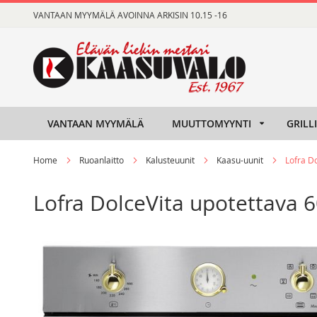
Skip
VANTAAN MYYMÄLÄ AVOINNA ARKISIN 10.15 -16
to
Content
VANTAAN MYYMÄLÄ
MUUTTOMYYNTI
GRILL
Home
Ruoanlaitto
Kalusteuunit
Kaasu-uunit
Lofra Do
Lofra DolceVita upotettava 6
Skip
Skip
to
to
the
the
end
beginning
of
of
the
the