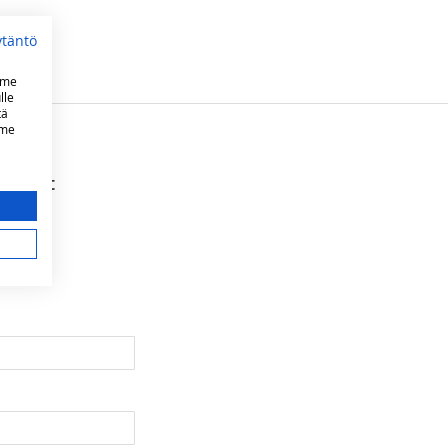
ytäntö
mme
lle
tä
mme
ni, rst