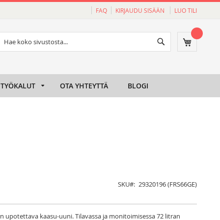
FAQ
KIRJAUDU SISÄÄN
LUO TILI
Haku
Ostoskori
Haku
TYÖKALUT
OTA YHTEYTTÄ
BLOGI
SKU
29320196 (FRS66GE)
n upotettava kaasu-uuni. Tilavassa ja monitoimisessa 72 litran