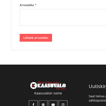
Arvostelu
Lähetä arvostelu
Uutiskir
Kaasuvalon some
Saat tietoa 
sähköpostiis