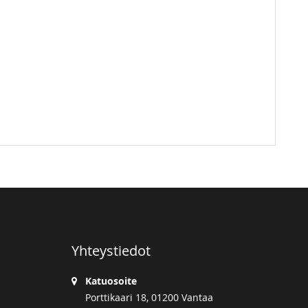
Yhteystiedot
Katuosoite
Porttikaari 18, 01200 Vantaa