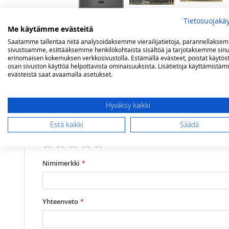
Tietosuojakä
Me käytämme evästeitä
Lisätietoja
Arvostelut
Saatamme tallentaa niitä analysoidaksemme vierailijatietoja, parannellakse
sivustoamme, esittääksemme henkilökohtaista sisältöä ja tarjotaksemme sinu
erinomaisen kokemuksen verkkosivustolla. Estämällä evästeet, poistat käytös
osan sivuston käyttöä helpottavista ominaisuuksista. Lisätietoja käyttämistä
evästeistä saat avaamalla asetukset.
Lisätietoja
Mitat
(lxsxk) 59,4x52,6x59,4 cm
Olet arvostelemassa:
Lofra DolceVita upotettava 60 cm kaasu-uu
Uunin toiminnot
5 toimintoa
Hyväksy kaikki
Uunin tilavuus
72 litraa
Arviosi
Estä kaikki
Säädä
Uunin lämpötila
160-260 °C
Rating
1
2
3
4
5
star
stars
stars
stars
stars
Nimimerkki
Yhteenveto