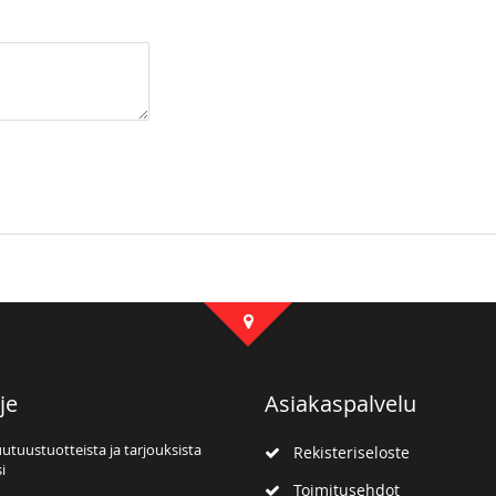
je
Asiakaspalvelu
uutuustuotteista ja tarjouksista
Rekisteriseloste
i
Toimitusehdot