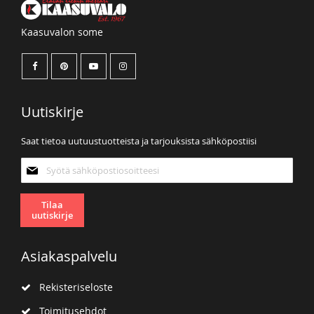
Kaasuvalon some
Uutiskirje
Saat tietoa uutuustuotteista ja tarjouksista sähköpostiisi
Tilaa
uutiskirjeemme:
Tilaa
uutiskirje
Asiakaspalvelu
Rekisteriseloste
Toimitusehdot