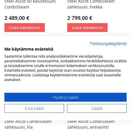
Steel Ascot 60 kalusteuuni
Steel Ascot CombiSteam
CombiSteam
sähköuuni, hiekka
2 489,00 €
2 799,00 €
Lisää ostoskoriin
Lisää ostoskoriin
Tietosuojakäytäntö
Me käytämme evästeitä
Saatamme tallentaa niitä analysoidaksemme vierailijatietoja,
parannellaksemme sivustoamme, esittääksemme henkilökohtaista sisältöä
ja tarjotaksemme sinulle erinomaisen kokemuksen verkkosivustolla.
Estämällä evästeet, poistat käytöstä osan sivuston käyttöä helpottavista
ominaisuuksista. Lisätietoja käyttämistämme evästeistä saat avaamalla
asetukset.
Hyväksy kaikki
Estä kaikki
Säädä
Steel Ascot CombiSteam
Steel Ascot CombiSteam
sähköuuni, lila
sähköuuni, antrasiitti