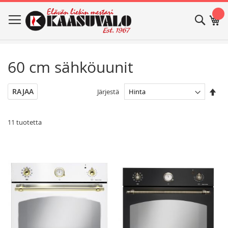
Skip
Haku
Os
to
Content
60 cm sähköuunit
Ase
RAJAA
Järjestä
las
jär
11
tuotetta