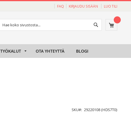
FAQ
KIRJAUDU SISÄÄN
LUO TILI
Haku
Ostoskori
Haku
TYÖKALUT
OTA YHTEYTTÄ
BLOGI
SKU
29220108 (HDS7T0)