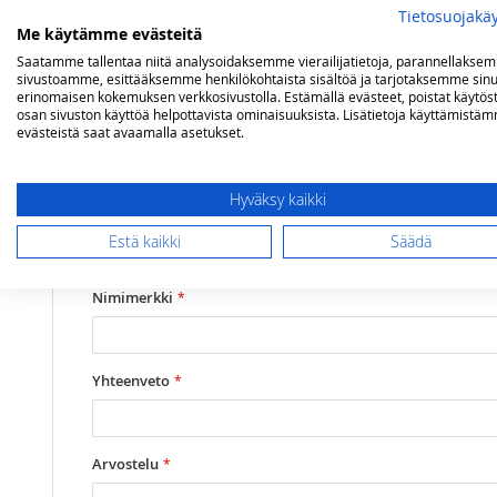
Tietosuojakä
Lisätietoja
Arvostelut
Me käytämme evästeitä
Saatamme tallentaa niitä analysoidaksemme vierailijatietoja, parannellakse
sivustoamme, esittääksemme henkilökohtaista sisältöä ja tarjotaksemme sinu
erinomaisen kokemuksen verkkosivustolla. Estämällä evästeet, poistat käytös
Lisätietoja
Mitat
(lxsxk) 75x51x5 cm
osan sivuston käyttöä helpottavista ominaisuuksista. Lisätietoja käyttämistä
Olet arvostelemassa:
evästeistä saat avaamalla asetukset.
Lofra Artes 75 kaasutaso viidellä polttimol
Keittoritilä
3-osainen, valurautaa
Kaasukeittopolttimot
5 kpl, 1 kW, 2x1,75 kW, 3 kW
Hyväksy kaikki
Arviosi
Rating
Estä kaikki
Säädä
1
2
3
4
5
star
stars
stars
stars
stars
Nimimerkki
Yhteenveto
Arvostelu