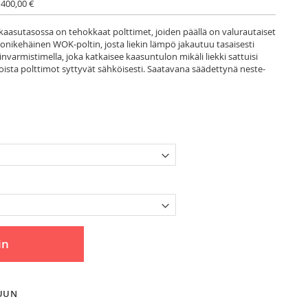
 400,00 €
kaasutasossa on tehokkaat polttimet, joiden päällä on valurautaiset
monikehäinen WOK-poltin, josta liekin lämpö jakautuu tasaisesti
invarmistimella, joka katkaisee kaasuntulon mikäli liekki sattuisi
ista polttimot syttyvät sähköisesti. Saatavana säädettynä neste-
in
LUUN