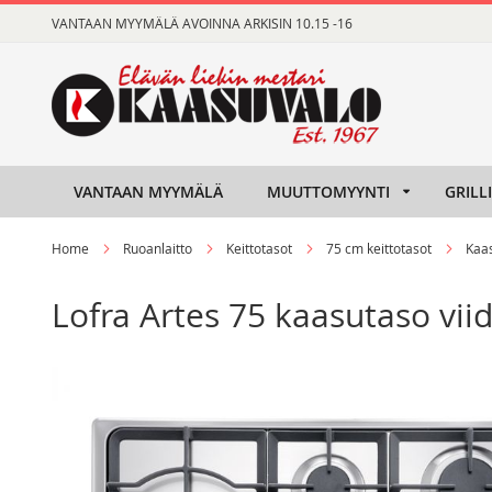
Skip
VANTAAN MYYMÄLÄ AVOINNA ARKISIN 10.15 -16
to
Content
VANTAAN MYYMÄLÄ
MUUTTOMYYNTI
GRILL
Home
Ruoanlaitto
Keittotasot
75 cm keittotasot
Kaas
Lofra Artes 75 kaasutaso viid
Skip
Skip
to
to
the
the
end
beginning
of
of
the
the