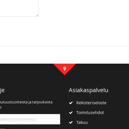
je
Asiakaspalvelu
uutuustuotteista ja tarjouksista
Rekisteriseloste
i
Toimitusehdot
mme:
Takuu