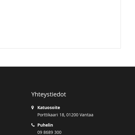
Yhteystiedot
Katuosoite
Porttikaari 18, 01200 Vantaa
Puhelin
09 8689 300