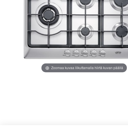
images
images
gallery
gallery
Zoomaa kuvaa liikuttamalla hiirtä kuvan päällä