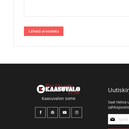
Lähetä arvostelu
Uutiskir
Kaasuvalon some
Saat tietoa 
sähköpostiis
Tilaa
uutiskirjee