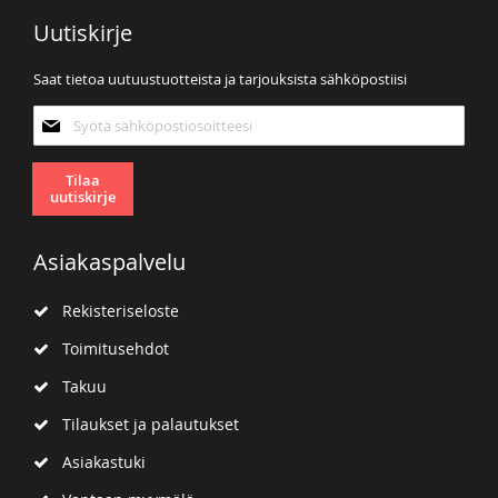
Uutiskirje
Saat tietoa uutuustuotteista ja tarjouksista sähköpostiisi
Tilaa
uutiskirjeemme:
Tilaa
uutiskirje
Asiakaspalvelu
Rekisteriseloste
Toimitusehdot
Takuu
Tilaukset ja palautukset
Asiakastuki