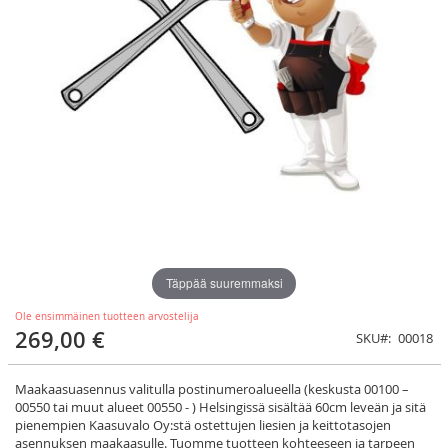
Täppää suuremmaksi
Ole ensimmäinen tuotteen arvostelija
269,00 €
SKU
00018
Maakaasuasennus valitulla postinumeroalueella (keskusta 00100 –
00550 tai muut alueet 00550 - ) Helsingissä sisältää 60cm leveän ja sitä
pienempien Kaasuvalo Oy:stä ostettujen liesien ja keittotasojen
asennuksen maakaasulle. Tuomme tuotteen kohteeseen ja tarpeen