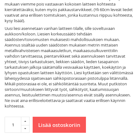
mukaan viemme pois vastaavan kokoisen laitteen kohteesta
kierrätettäväksi, kuten myös pakkaustarvikkeet. (Yli 60cm leveät liedet
vaativat aina erillisen toimituksen, jonka kustannus riippuu kohteesta,
kysy lisää!).
Uusi liesi asennetaan vanhan laitteen tilalle, sille soveltuvaan
aukkoon/koloon. Liesien korkeussäätö tehdään
säädösten/toivomusten mukaisesti mahdollisuuksien mukaan.
Asennus sisältää uuden säädösten mukaisen metrin mittaisen
metallivahvisteisen maakaasuletkun, maakaasusulkuventtiilin
vaihdon tarvittaessa, pientarvikkeet sekä asennukseen tarvittavat
yhteet, tiiviys tarkastuksen, liekkien säädön, lieden tasapainon
tarkastuksen jalkoja säätämällä vesivaakaa käyttäen, koekäytön ja
lyhyen opastuksen laitteen käyttöön. Liesi kytketään sen välittömässä
läheisyydessä sijaitsevaan sähköpistorasiaan pistotulppa liitännällä.
Mikäli pistorasiaa ei ole, ei sähköliitäntää suoriteta. Muut putkiston
siirtoon/muutokseen liittyvät työt, sähkötyöt, kaatumissuojan
asennus, liesituulettimen muutos/asennus eivät sisälly asennukseen.
Ne ovat aina erillisveloitettavia ja saattavat vaatia erillisen käynnin
kohteessa.
Lisää ostoskoriin