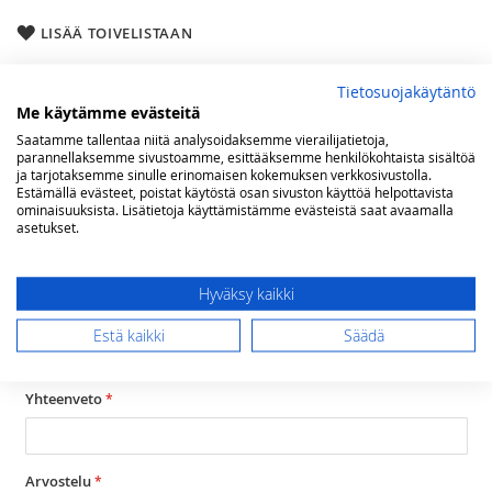
LISÄÄ TOIVELISTAAN
Arvostelut
Tietosuojakäytäntö
Me käytämme evästeitä
Olet arvostelemassa:
Saatamme tallentaa niitä analysoidaksemme vierailijatietoja,
Maakaasulieden asennus 50-60cm liedet,
parannellaksemme sivustoamme, esittääksemme henkilökohtaista sisältöä
ja tarjotaksemme sinulle erinomaisen kokemuksen verkkosivustolla.
Helsingissä 00100-00550 alueet
Estämällä evästeet, poistat käytöstä osan sivuston käyttöä helpottavista
ominaisuuksista. Lisätietoja käyttämistämme evästeistä saat avaamalla
Arviosi
asetukset.
Rating
1
2
3
4
5
Hyväksy kaikki
star
stars
stars
stars
stars
Nimimerkki
Estä kaikki
Säädä
Yhteenveto
Arvostelu