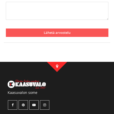
Lähetä arvostelu
Kaasuvalon some