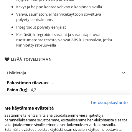
Kevyt ja helppo kantaa vahvan olkahihnan avulla
Vahva, saumaton, elintarvikekäyttöön soveltuva
polyetyleenirakenne.
Integroidut polyetyleenijalat
Kestävät, integroidut saranat ja saranatapit ovat
ruostumatonta terästä; vahvat ABS-lukitussalvat, jotka
kiinnitetty rst-ruuveilla
LISÄÄ TOIVELISTAAN
Lisätietoja
Lisätietoja
-
4,2
(lxsxk) 36,2 x 38,6 x 31,4 cm
Tietosuojakäytäntö
22 litraa
Me käytämme evästeitä
passiivinen
Saatamme tallentaa niitä analysoidaksemme vierailijatietoja,
-
parannellaksemme sivustoamme, esittääksemme henkilökohtaista sisältöä
-
ja tarjotaksemme sinulle erinomaisen kokemuksen verkkosivustolla.
Estämällä evästeet, poistat käytöstä osan sivuston käyttöä helpottavista