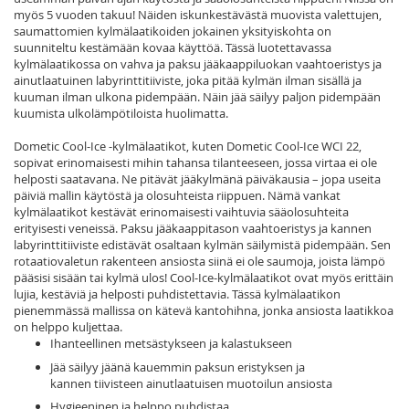
myös 5 vuoden takuu! Näiden iskunkestävästä muovista valettujen,
saumattomien kylmälaatikoiden jokainen yksityiskohta on
suunniteltu kestämään kovaa käyttöä. Tässä luotettavassa
kylmälaatikossa on vahva ja paksu jääkaappiluokan vaahtoeristys ja
ainutlaatuinen labyrinttitiiviste, joka pitää kylmän ilman sisällä ja
kuuman ilman ulkona pidempään. Näin jää säilyy paljon pidempään
kuumista ulkolämpötiloista huolimatta.
Dometic Cool-Ice -kylmälaatikot, kuten Dometic Cool-Ice WCI 22,
sopivat erinomaisesti mihin tahansa tilanteeseen, jossa virtaa ei ole
helposti saatavana. Ne pitävät jääkylmänä päiväkausia – jopa useita
päiviä mallin käytöstä ja olosuhteista riippuen. Nämä vankat
kylmälaatikot kestävät erinomaisesti vaihtuvia sääolosuhteita
erityisesti veneissä. Paksu jääkaappitason vaahtoeristys ja kannen
labyrinttitiiviste edistävät osaltaan kylmän säilymistä pidempään. Sen
rotaatiovaletun rakenteen ansiosta siinä ei ole saumoja, joista lämpö
pääsisi sisään tai kylmä ulos! Cool-Ice-kylmälaatikot ovat myös erittäin
lujia, kestäviä ja helposti puhdistettavia. Tässä kylmälaatikon
pienemmässä mallissa on kätevä kantohihna, jonka ansiosta laatikkoa
on helppo kuljettaa.
Ihanteellinen metsästykseen ja kalastukseen
Jää säilyy jäänä kauemmin paksun eristyksen ja
kannen tiivisteen ainutlaatuisen muotoilun ansiosta
Hygieeninen ja helppo puhdistaa