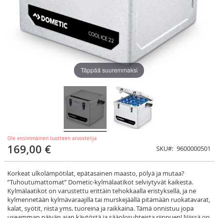
Täppää suuremmaksi
Ole ensimmäinen tuotteen arvostelija
169,00 €
SKU
9600000501
Korkeat ulkolämpötilat, epätasainen maasto, pölyä ja mutaa?
”Tuhoutumattomat” Dometic-kylmälaatikot selviytyvät kaikesta.
Kylmälaatikot on varustettu erittäin tehokkaalla eristyksellä, ja ne
kylmennetään kylmävaraajilla tai murskejäällä pitämään ruokatavarat,
kalat, syötit, riista yms. tuoreina ja raikkaina. Tämä onnistuu jopa
useamman päivän ajan käytöstä ja sääolosuhteista riippuen! Niissä on