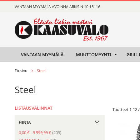
Skip
VANTAAN MYYMÄLÄ AVOINNA ARKISIN 10.15 -16
to
Content
VANTAAN MYYMÄLÄ
MUUTTOMYYNTI
GRILL
Etusivu
Steel
Steel
LISTAUSVALINNAT
Tuotteet
1
-
12
HINTA
tuote
0,00 €
-
9 999,99 €
205