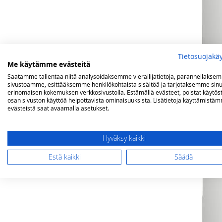
Tietosuojakä
Me käytämme evästeitä
Saatamme tallentaa niitä analysoidaksemme vierailijatietoja, parannellakse
sivustoamme, esittääksemme henkilökohtaista sisältöä ja tarjotaksemme sinu
erinomaisen kokemuksen verkkosivustolla. Estämällä evästeet, poistat käytös
Steel Genesi 
osan sivuston käyttöä helpottavista ominaisuuksista. Lisätietoja käyttämistä
evästeistä saat avaamalla asetukset.
cm, sininen
2 220,00 €
Hyväksy kaikki
Lisää ostos
Estä kaikki
Säädä