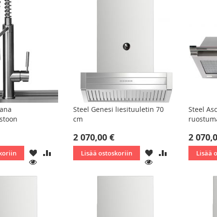
hana
Steel Genesi liesituuletin 70
Steel Asc
istoon
cm
ruostum
2 070,00 €
2 070,
LISÄÄ
LISÄÄ
LISÄÄ
LISÄÄ
koriin
Lisää ostoskoriin
Lisää 
TOIVELISTAAN
VERTAILUUN
TOIVELISTAAN
VERTAILUUN
KATSO
KATSO