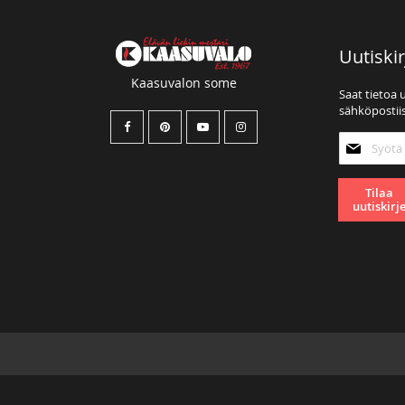
Uutiskir
Kaasuvalon some
Saat tietoa 
sähköpostiis
Tilaa
uutiskirjee
Tilaa
uutiskirj