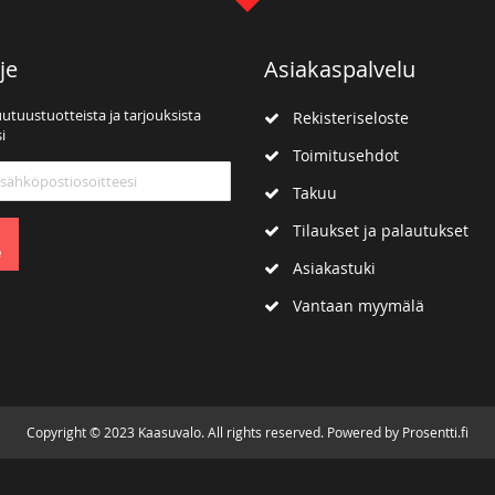
je
Asiakaspalvelu
uutuustuotteista ja tarjouksista
Rekisteriseloste
i
Toimitusehdot
mme:
Takuu
Tilaukset ja palautukset
e
Asiakastuki
Vantaan myymälä
Copyright © 2023 Kaasuvalo. All rights reserved. Powered by Prosentti.fi