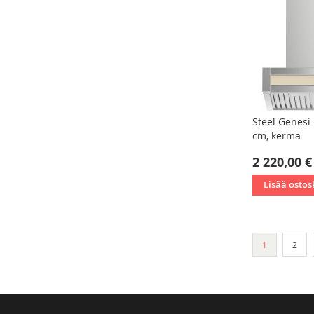
Steel Genesi 
cm, kerma
2 220,00 €
Lisää ostos
Sivu
You're curren
Sivu
1
2