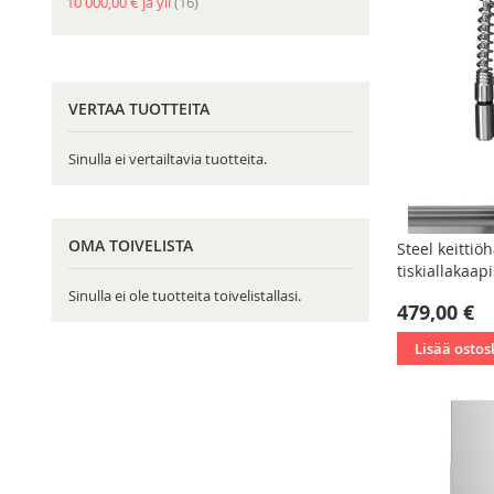
tuote
10 000,00 €
ja yli
16
VERTAA TUOTTEITA
Sinulla ei vertailtavia tuotteita.
OMA TOIVELISTA
Steel keittiö
tiskiallakaap
Sinulla ei ole tuotteita toivelistallasi.
479,00 €
Lisää ostos