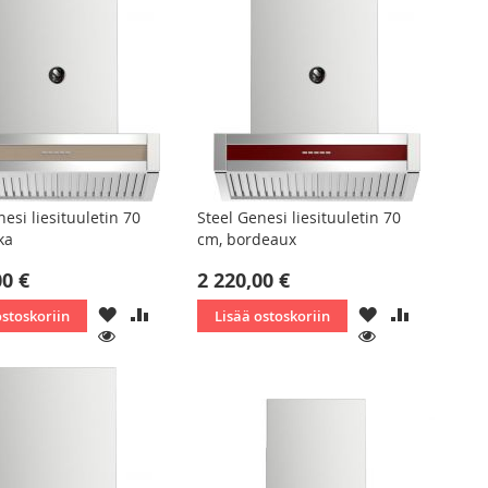
nesi liesituuletin 70
Steel Genesi liesituuletin 70
ka
cm, bordeaux
00 €
2 220,00 €
LISÄÄ
LISÄÄ
LISÄÄ
LISÄÄ
ostoskoriin
Lisää ostoskoriin
TOIVELISTAAN
VERTAILUUN
TOIVELISTAAN
VERTAILU
KATSO
KATSO