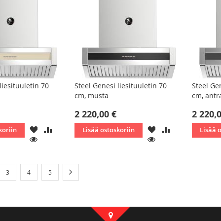
liesituuletin 70
Steel Genesi liesituuletin 70
Steel Gen
cm, musta
cm, antra
2 220,00 €
2 220,
LISÄÄ
LISÄÄ
LISÄÄ
LISÄÄ
koriin
Lisää ostoskoriin
Lisää 
TOIVELISTAAN
VERTAILUUN
TOIVELISTAAN
VERTAILUUN
KATSO
KATSO
tly reading page
Sivu
Sivu
Sivu
Sivu
Seuraava
3
4
5