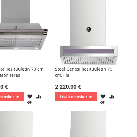
ot liesituuletin 70 cm,
Steel Genesi liesituuletin 70
aton teräs
cm, lila
00 €
2 220,00 €
LISÄÄ
LISÄÄ
LISÄÄ
LISÄÄ
ostoskoriin
Lisää ostoskoriin
TOIVELISTAAN
VERTAILUUN
TOIVELISTAAN
VERTAILU
KATSO
KATSO