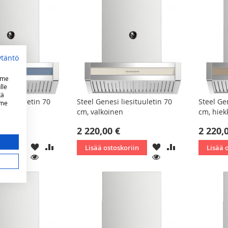
ytäntö
mme
lle
tä
liesituuletin 70
Steel Genesi liesituuletin 70
Steel Ge
mme
cm, valkoinen
cm, hiek
2 220,00 €
2 220,
LISÄÄ
LISÄÄ
LISÄÄ
LISÄÄ
koriin
Lisää ostoskoriin
Lisää 
TOIVELISTAAN
VERTAILUUN
TOIVELISTAAN
VERTAILUUN
KATSO
KATSO