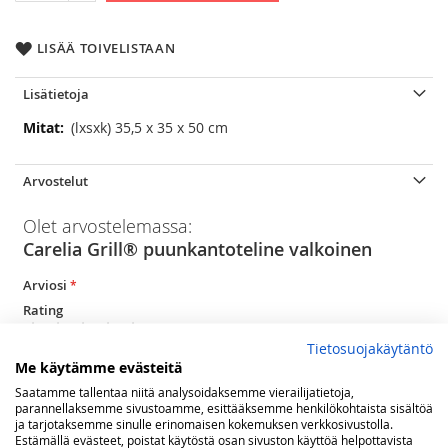
LISÄÄ TOIVELISTAAN
Lisätietoja
Lisätietoja
(lxsxk) 35,5 x 35 x 50 cm
Arvostelut
Olet arvostelemassa:
Carelia Grill® puunkantoteline valkoinen
Arviosi
Rating
Tietosuojakäytäntö
1
2
3
4
5
Me käytämme evästeitä
star
stars
stars
stars
stars
Nimimerkki
Saatamme tallentaa niitä analysoidaksemme vierailijatietoja,
parannellaksemme sivustoamme, esittääksemme henkilökohtaista sisältöä
ja tarjotaksemme sinulle erinomaisen kokemuksen verkkosivustolla.
Estämällä evästeet, poistat käytöstä osan sivuston käyttöä helpottavista
Yhteenveto