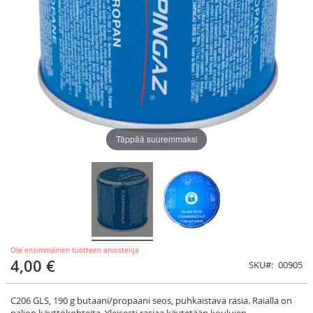
Täppää suuremmaksi
Ole ensimmäinen tuotteen arvostelija
4,00 €
SKU
00905
C206 GLS, 190 g butaani/propaani seos, puhkaistava rasia. Raialla on