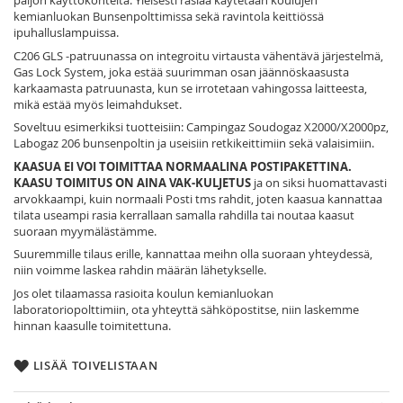
paljon käyttökohteita. Yleisesti rasiaa käytetään koulujen
kemianluokan Bunsenpolttimissa sekä ravintola keittiössä
ipuhalluslampuissa.
C206 GLS -patruunassa on integroitu virtausta vähentävä järjestelmä,
Gas Lock System, joka estää suurimman osan jäännöskaasusta
karkaamasta patruunasta, kun se irrotetaan vahingossa laitteesta,
mikä estää myös leimahdukset.
Soveltuu esimerkiksi tuotteisiin: Campingaz Soudogaz X2000/X2000pz,
Labogaz 206 bunsenpoltin ja useisiin retkikeittimiin sekä valaisimiin.
KAASUA EI VOI TOIMITTAA NORMAALINA POSTIPAKETTINA.
KAASU TOIMITUS ON AINA VAK-KULJETUS
ja on siksi huomattavasti
arvokkaampi, kuin normaali Posti tms rahdit, joten kaasua kannattaa
tilata useampi rasia kerrallaan samalla rahdilla tai noutaa kaasut
suoraan myymälästämme.
Suuremmille tilaus erille, kannattaa meihn olla suoraan yhteydessä,
niin voimme laskea rahdin määrän lähetykselle.
Jos olet tilaamassa rasioita koulun kemianluokan
laboratoriopolttimiin, ota yhteyttä sähköpostitse, niin laskemme
hinnan kaasulle toimitettuna.
LISÄÄ TOIVELISTAAN