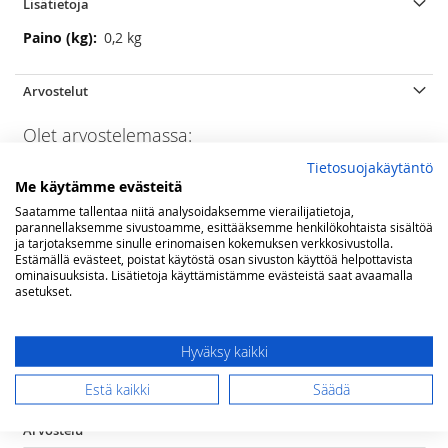
Lisätietoja
Lisätietoja
0,2 kg
Arvostelut
Olet arvostelemassa:
Campingaz kaasurasia C206
Tietosuojakäytäntö
Me käytämme evästeitä
Arviosi
Saatamme tallentaa niitä analysoidaksemme vierailijatietoja,
Rating
parannellaksemme sivustoamme, esittääksemme henkilökohtaista sisältöä
ja tarjotaksemme sinulle erinomaisen kokemuksen verkkosivustolla.
1
2
3
4
5
Estämällä evästeet, poistat käytöstä osan sivuston käyttöä helpottavista
ominaisuuksista. Lisätietoja käyttämistämme evästeistä saat avaamalla
star
stars
stars
stars
stars
Nimimerkki
asetukset.
Hyväksy kaikki
Yhteenveto
Estä kaikki
Säädä
Arvostelu