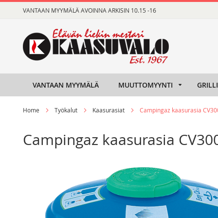
Skip
VANTAAN MYYMÄLÄ AVOINNA ARKISIN 10.15 -16
to
Content
VANTAAN MYYMÄLÄ
MUUTTOMYYNTI
GRILL
Home
Työkalut
Kaasurasiat
Campingaz kaasurasia CV30
Campingaz kaasurasia CV300
Skip
Skip
to
to
the
the
end
beginning
of
of
the
the