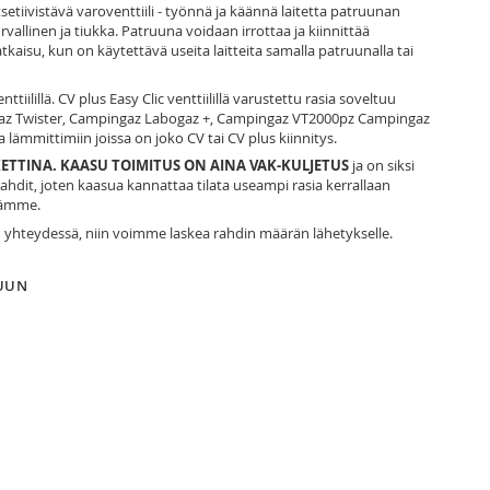
setiivistävä varoventtiili - työnnä ja käännä laitetta patruunan
rvallinen ja tiukka. Patruuna voidaan irrottaa ja kiinnittää
ratkaisu, kun on käytettävä useita laitteita samalla patruunalla tai
iilillä. CV plus Easy Clic venttiilillä varustettu rasia soveltuu
gaz Twister, Campingaz Labogaz +, Campingaz VT2000pz Campingaz
a lämmittimiin joissa on joko CV tai CV plus kiinnitys.
ETTINA. KAASU TOIMITUS ON AINA VAK-KULJETUS
ja on siksi
hdit, joten kaasua kannattaa tilata useampi rasia kerrallaan
tämme.
an yhteydessä, niin voimme laskea rahdin määrän lähetykselle.
LUUN