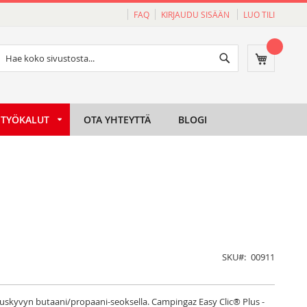
FAQ
KIRJAUDU SISÄÄN
LUO TILI
Haku
Ostoskori
Haku
TYÖKALUT
OTA YHTEYTTÄ
BLOGI
SKU
00911
tuskyvyn butaani/propaani-seoksella. Campingaz Easy Clic® Plus -