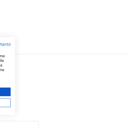
ytäntö
mme
lle
tä
mme