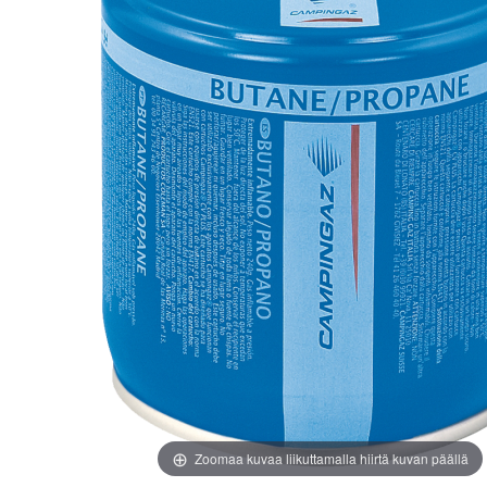
images
images
gallery
gallery
Zoomaa kuvaa liikuttamalla hiirtä kuvan päällä