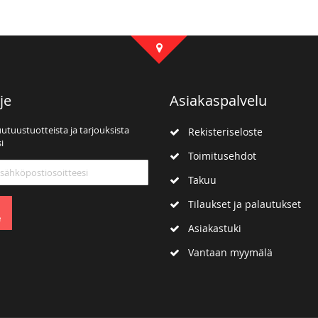
je
Asiakaspalvelu
uutuustuotteista ja tarjouksista
Rekisteriseloste
i
Toimitusehdot
mme:
Takuu
Tilaukset ja palautukset
e
Asiakastuki
Vantaan myymälä