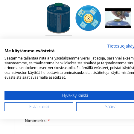
Tietosuojakä
Lisätietoja
Arvostelut
Me käytämme evästeitä
Saatamme tallentaa niitä analysoidaksemme vierailijatietoja, parannellakse
sivustoamme, esittääksemme henkilökohtaista sisältöä ja tarjotaksemme sinu
erinomaisen kokemuksen verkkosivustolla. Estämällä evästeet, poistat käytös
Lisätietoja
Paino (kg)
0,4 kg
Olet arvostelemassa:
osan sivuston käyttöä helpottavista ominaisuuksista. Lisätietoja käyttämistä
evästeistä saat avaamalla asetukset.
Campingaz kaasurasia CV300 Plus
Arviosi
Hyväksy kaikki
Rating
Estä kaikki
Säädä
1
2
3
4
5
star
stars
stars
stars
stars
Nimimerkki