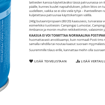
laitteiden kanssa käytettäväksi tässä patruunassa on it
päälle, kunnes kuulet napsahduksen, jolloin liitos on tu
uudelleen, vaikka se ei olisi vielä tyhjä – ihanteellinen 
kuljetettava patruunaa käyttökertojen välillä.
240g butaani/propaani (80/20) kaasuseos, turvarasia ventt
esimerkiksi tuotteisiin: Campingaz Lumostar, Campin
Ambiance ja moniin muihin retkikeittimiin, valaisimiin j
KAASUA EI VOI TOIMITTAA NORMAALINA POSTIPAK
huomattavasti arvokkaampi, kuin normaali Posti tms ra
samalla rahdilla tai noutaa kaasut suoraan myymäläs
Suuremmille tilaus erille, kannattaa meihn olla suora
LISÄÄ TOIVELISTAAN
LISÄÄ VERTAI