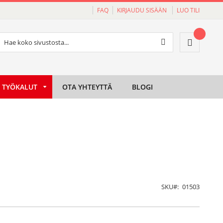
FAQ
KIRJAUDU SISÄÄN
LUO TILI
Haku
Ostoskori
Haku
TYÖKALUT
OTA YHTEYTTÄ
BLOGI
SKU
01503