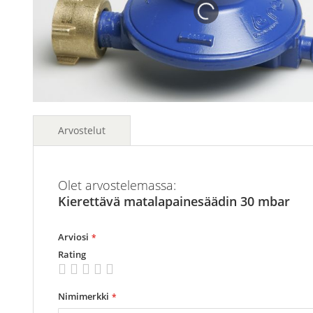
images
images
gallery
gallery
Arvostelut
Olet arvostelemassa:
Kierettävä matalapainesäädin 30 mbar
Arviosi
Rating
1
2
3
4
5
star
stars
stars
stars
stars
Nimimerkki