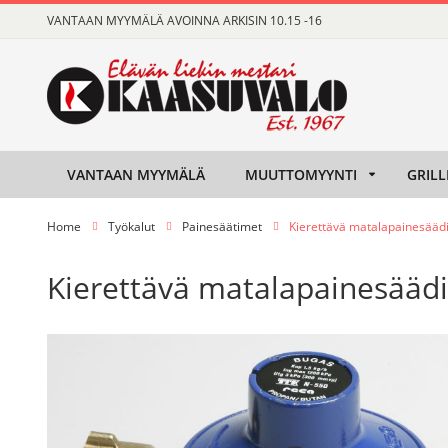
Skip
VANTAAN MYYMÄLÄ AVOINNA ARKISIN 10.15 -16
to
Content
VANTAAN MYYMÄLÄ
MUUTTOMYYNTI
GRILL
Home
Työkalut
Painesäätimet
Kierettävä matalapainesääd
Kierettävä matalapainesääd
Skip
Skip
to
to
the
the
end
beginning
of
of
the
the