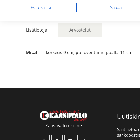
Estä kaikki
Säädä
Lisätietoja
Arvostelut
Lisätietoja
Mitat
korkeus 9 cm, pulloventtiilin päällä 11 cm
Uutiskir
Kaasuvalon some
Saat tietoa 
sähköpostiis