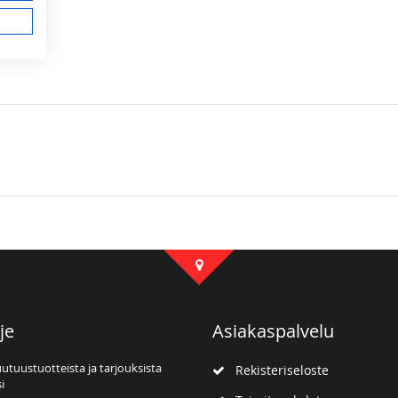
je
Asiakaspalvelu
uutuustuotteista ja tarjouksista
Rekisteriseloste
i