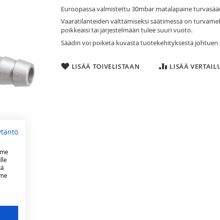
Euroopassa valmistettu 30mbar matalapaine turvasääd
Vaaratilanteiden välttämiseksi säätimessä on turvameka
poikkeaisi tai järjestelmään tulee suuri vuoto.
Säädin voi poiketa kuvasta tuotekehityksestä johtuen
LISÄÄ TOIVELISTAAN
LISÄÄ VERTAI
ytäntö
mme
lle
tä
mme