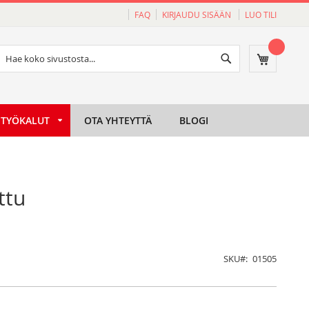
FAQ
KIRJAUDU SISÄÄN
LUO TILI
Haku
Ostoskori
Haku
TYÖKALUT
OTA YHTEYTTÄ
BLOGI
ttu
SKU
01505