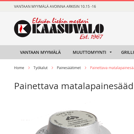
Skip
VANTAAN MYYMÄLÄ AVOINNA ARKISIN 10.15 -16
to
Content
VANTAAN MYYMÄLÄ
MUUTTOMYYNTI
GRILL
Home
Työkalut
Painesäätimet
Painettava matalapainesä
Painettava matalapainesääd
Skip
Skip
to
to
the
the
end
beginning
of
of
the
the