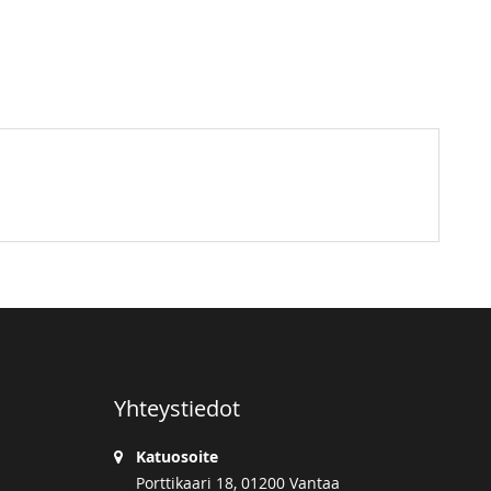
Yhteystiedot
Katuosoite
Porttikaari 18, 01200 Vantaa