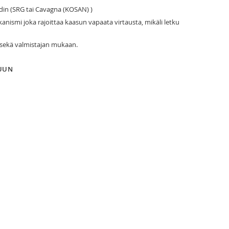
in (SRG tai Cavagna (KOSAN) )
nismi joka rajoittaa kaasun vapaata virtausta, mikäli letku
 sekä valmistajan mukaan.
LUUN