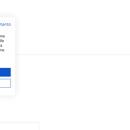
ytäntö
mme
lle
tä
mme