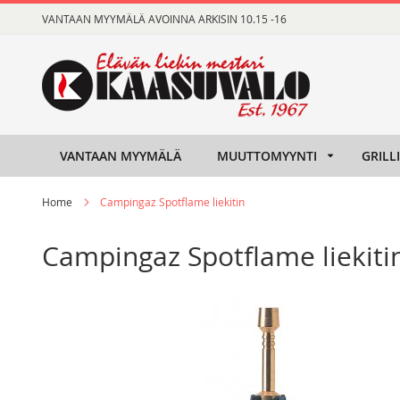
Skip
VANTAAN MYYMÄLÄ AVOINNA ARKISIN 10.15 -16
to
Content
VANTAAN MYYMÄLÄ
MUUTTOMYYNTI
GRILL
Home
Campingaz Spotflame liekitin
Campingaz Spotflame liekiti
Skip
Skip
to
to
the
the
end
beginning
of
of
the
the