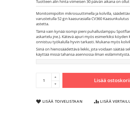
Tuotteen alin hinta viimeisen 30 päivän aikana on ollut
Monitoimipoltin mikrosuuttimella ja kolvilla, säädettävä l
varustetulla 52 g:n kaasurasialla CV360 Kaasunkulutus 9
astetta.
Tämä vain kynää isompi pieni puhalluslamppu Spotfla
askartelu jne.). Kätevä apuri myös esimerkiksi köyden k
onnistuu työkalulla hyvin tarkasti. Mukana myös kolvi
Siinä on hienosäädettävä liekki, jota voidaan säätää 
käyttää missä tahansa asennossa ilman esilämmitystä.
Lisää ostoskori
LISÄÄ TOIVELISTAAN
LISÄÄ VERTAI