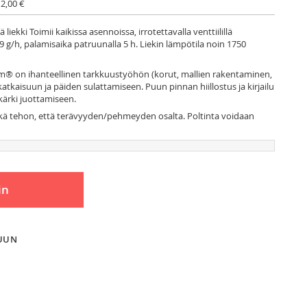
 2,00 €
iekki Toimii kaikissa asennoissa, irrotettavalla venttiilillä
 g/h, palamisaika patruunalla 5 h. Liekin lämpötila noin 1750
m® on ihanteellinen tarkkuustyöhön (korut, mallien rakentaminen,
atkaisuun ja päiden sulattamiseen. Puun pinnan hiillostus ja kirjailu
kärki juottamiseen.
sekä tehon, että terävyyden/pehmeyden osalta. Poltinta voidaan
in
LUUN