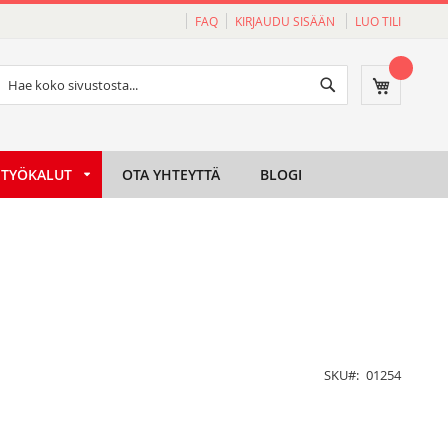
FAQ
KIRJAUDU SISÄÄN
LUO TILI
Haku
Ostoskori
Haku
TYÖKALUT
OTA YHTEYTTÄ
BLOGI
SKU
01254