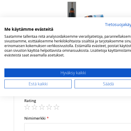
Tietosuojakä
Me käytämme evästeitä
Saatamme tallentaa niitä analysoidaksemme vierailijatietoja, parannellakse
sivustoamme, esittääksemme henkilökohtaista sisältöä ja tarjotaksemme sinu
erinomaisen kokemuksen verkkosivustolla. Estämällä evästeet, poistat käytös
Lisätietoja
Arvostelut
osan sivuston käyttöä helpottavista ominaisuuksista. Lisätietoja käyttämistä
evästeistä saat avaamalla asetukset.
Lisätietoja
Paino (kg)
0,1 kg
Olet arvostelemassa:
Hyväksy kaikki
Campingaz Spotflame liekitin
Estä kaikki
Säädä
Arviosi
Rating
1
2
3
4
5
star
stars
stars
stars
stars
Nimimerkki