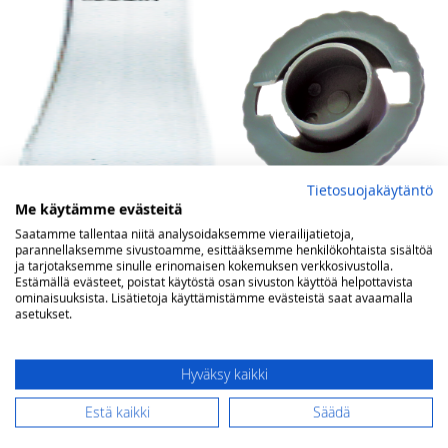
Tietosuojakäytäntö
Me käytämme evästeitä
Saatamme tallentaa niitä analysoidaksemme vierailijatietoja,
Lasi Aladdin no 23, Ø 65 x
Aladdin sydämenpuhdistin
parannellaksemme sivustoamme, esittääksemme henkilökohtaista sisältöä
320 mm
no 21 & no 23
ja tarjotaksemme sinulle erinomaisen kokemuksen verkkosivustolla.
Estämällä evästeet, poistat käytöstä osan sivuston käyttöä helpottavista
ominaisuuksista. Lisätietoja käyttämistämme evästeistä saat avaamalla
80,00 €
10,00 €
asetukset.
Hyväksy kaikki
Estä kaikki
Säädä