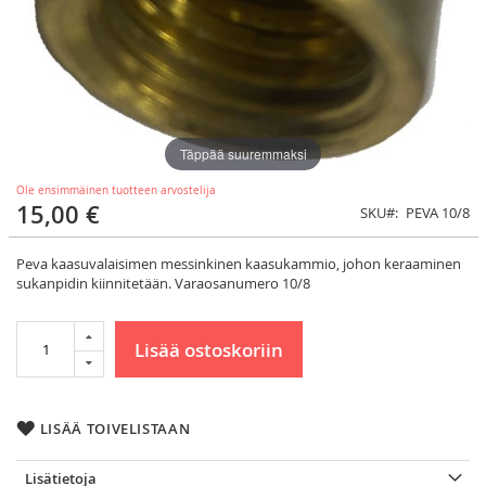
Täppää suuremmaksi
Ole ensimmäinen tuotteen arvostelija
15,00 €
SKU
PEVA 10/8
Peva kaasuvalaisimen messinkinen kaasukammio, johon keraaminen
sukanpidin kiinnitetään. Varaosanumero 10/8
Lisää ostoskoriin
LISÄÄ TOIVELISTAAN
Lisätietoja