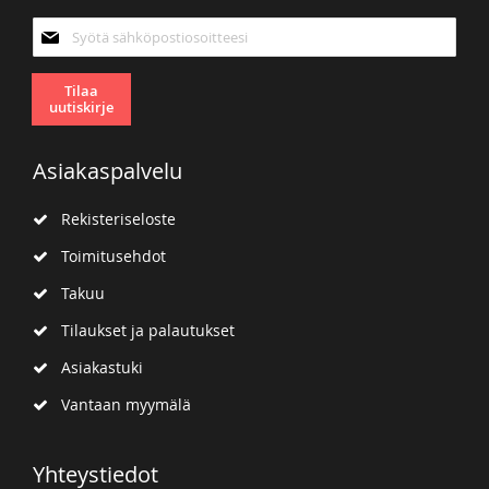
Tilaa
uutiskirjeemme:
Tilaa
uutiskirje
Asiakaspalvelu
Rekisteriseloste
Toimitusehdot
Takuu
Tilaukset ja palautukset
Asiakastuki
Vantaan myymälä
Yhteystiedot