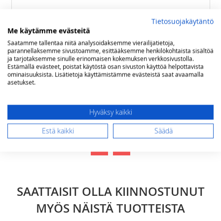
Tietosuojakäytäntö
Me käytämme evästeitä
Saatamme tallentaa niitä analysoidaksemme vierailijatietoja,
parannellaksemme sivustoamme, esittääksemme henkilökohtaista sisältöä
Lähetä arvostelu
ja tarjotaksemme sinulle erinomaisen kokemuksen verkkosivustolla.
Estämällä evästeet, poistat käytöstä osan sivuston käyttöä helpottavista
ominaisuuksista. Lisätietoja käyttämistämme evästeistä saat avaamalla
asetukset.
LIITTYVÄT TUOTTEET
Hyväksy kaikki
Estä kaikki
Säädä
SAATTAISIT OLLA KIINNOSTUNUT
MYÖS NÄISTÄ TUOTTEISTA