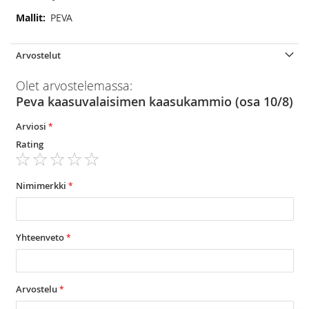
Lisätietoja
PEVA
Arvostelut
Olet arvostelemassa:
Peva kaasuvalaisimen kaasukammio (osa 10/8)
Arviosi
Rating
1
2
3
4
5
star
stars
stars
stars
stars
Nimimerkki
Yhteenveto
Arvostelu